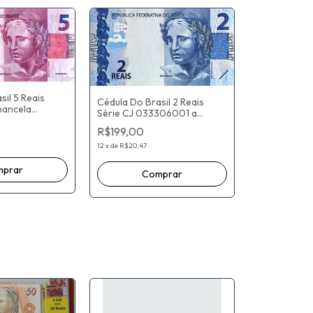
sil 5 Reais
Cédula Do Brasil 2 Reais
chancela
Série CJ 033306001 a
 a
033600000 (2ª chancela -
R$199,00
 - Flor De
Flor De Estampa) Henrique
rique De
De Campos Meirlles /
12
x
de
R$20,47
es / Alexandre
Alexandre Antônio Tombini
ini