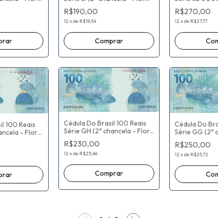
aulo Roberto
074889000 (2
De Estampa) Paulo Roberto
R$270,00
R$190,00
/ Roberto
Flor De Esta
Nunes Guedes / Roberto
Refinetti Guard
Campos Neto
12
x
de
R$27,77
12
x
de
R$19,54
Goldfajn
Cédula Do Brasil 100 Reais
Cédula Do Bra
il 100 Reais
Série GH (2ª chancela - Flor
Série GG (2ª 
ancela - Flor
De Estampa) Henrique de
De Estampa) 
enrique de
R$230,00
R$250,00
Campos Meirelles / Ilan
Campos Meirell
s / Ilan
Goldfajn
12
x
de
R$23,66
Goldfajn
12
x
de
R$25,72