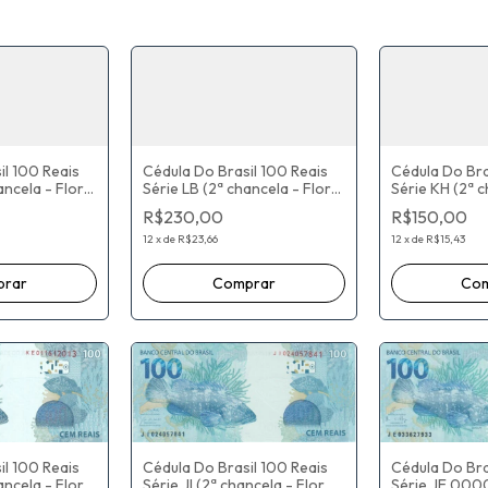
Cédula Do Brasil 100 Reais
Cédula Do Bra
il 100 Reais
Série LB (2ª chancela - Flor
Série KH (2ª c
ancela - Flor
De Estampa) Paulo Roberto
De Estampa) 
aulo Roberto
R$230,00
R$150,00
Nunes Guedes / Roberto
Nunes Guedes
/ Roberto
Campos Neto
Campos Neto
12
x
de
R$23,66
12
x
de
R$15,43
il 100 Reais
Cédula Do Bra
Cédula Do Brasil 100 Reais
ancela - Flor
Série JE 00
Série JI (2ª chancela - Flor