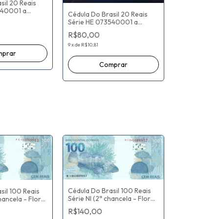
sil 20 Reais
540001 a
Cédula Do Brasil 20 Reais
ª chancela - (
Série HE 073540001 a
01) Eduardo
077335000 (2ª chancela - (
ia / Ilan
R$80,00
MBC 074483893 ) Eduardo
Refinetti Guardia / Ilan
9
x
de
R$10,81
Goldfajn
Cédula Do Brasil 100 Reais
sil 100 Reais
Série NI (2ª chancela - Flor
hancela - Flor
De Estampa) Fernando
Fernando
R$140,00
Haddad / Roberto Campos
erto Campos