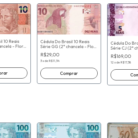
l 10 Reais
Cédula Do Brasil 10 Reais
Cédula Do Bra
ancela - Flor
Série GG (2ª chancela - Flor
Série CJ (2ª 
aulo Roberto
De Estampa) Eduardo
CJ031380001
R$29,00
R$169,00
/ Roberto
Refinetti Guardia / Ilan
CJ031800000
Goldfajn
3
x
de
R$11,34
Estampa) Hen
12
x
de
R$17,38
Campos Meirll
Antônio Tomb