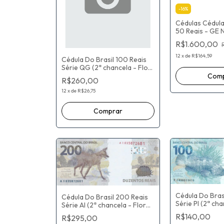
-
16
%
Cédulas Cédula 
50 Reais - GE
ESPECIAL 051 -
R$1.600,00
assinatura do 
mas saiu com 
12
x
de
R$164,59
Cédula Do Brasil 100 Reais
Série QG (2ª chancela - Flor
De Estampa) Fernando
R$260,00
Haddad / Gabriel Muricca
Galipo
12
x
de
R$26,75
Cédula Do Bras
Cédula Do Brasil 200 Reais
Série PI (2ª cha
Série AI (2ª chancela - Flor
De Estampa) F
De Estampa) Paulo Roberto
R$140,00
R$295,00
Haddad / Robe
Nunes Guedes / Roberto