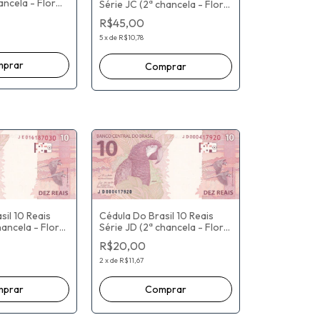
hancela - Flor
Série JC (2ª chancela - Flor
Paulo Roberto
De Estampa) Paulo Roberto
R$45,00
 / Roberto
Nunes Guedes / Roberto
Campos Neto
5
x
de
R$10,78
sil 10 Reais
Cédula Do Brasil 10 Reais
hancela - Flor
Série JD (2ª chancela - Flor
Paulo Roberto
De Estampa) Paulo Roberto
R$20,00
 / Roberto
Nunes Guedes / Roberto
Campos Neto
2
x
de
R$11,67