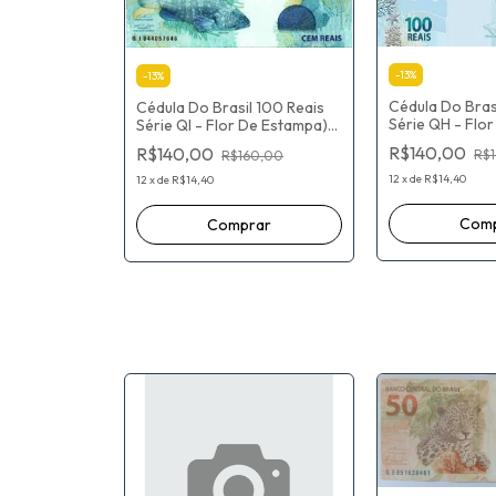
-
13
%
-
13
%
Cédula Do Bras
Cédula Do Brasil 100 Reais
Série QH - Flo
Série QI - Flor De Estampa)
Fernando Hadda
Fernando Haddad /Gabriel
R$140,00
R$140,00
R$
R$160,00
Muricca Galípo
Muricca Galípolo
12
x
de
R$14,40
12
x
de
R$14,40