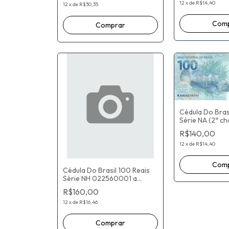
Neto
12
x
de
R$14,40
Campos Neto
12
x
de
R$30,35
Cédula Do Bras
Série NA (2ª ch
De Estampa) P
R$140,00
Nunes Guedes 
Campos Neto
12
x
de
R$14,40
Cédula Do Brasil 100 Reais
Série NH 022560001 a
041760000 (2ª chancela -
R$160,00
Flor De Estampa) Fernando
Haddad / Roberto Campos
12
x
de
R$16,46
Neto