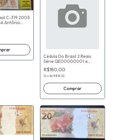
asil C-319 2003
A Antônio
ue Meirelles
Cédula Do Brasil 2 Reais
Série QE00000001 a
QE065952000 - Flor De
R$180,00
Estampa) Fernando Haddad /
Roberto Campos Neto
12
x
de
R$18,52