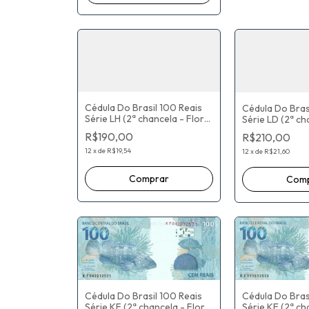
Cédula Do Brasil 100 Reais
Cédula Do Bras
Série LH (2ª chancela - Flor
Série LD (2ª ch
De Estampa) Paulo Roberto
De Estampa) P
R$190,00
R$210,00
Nunes Guedes / Roberto
Nunes Guedes 
Campos Neto
Campos Neto
12
x
de
R$19,54
12
x
de
R$21,60
Cédula Do Bras
Cédula Do Brasil 100 Reais
Série KE (2ª ch
Série KF (2ª chancela - Flor