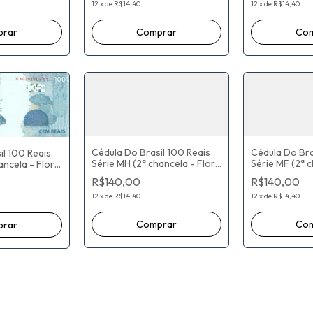
Neto
Neto
12
x
de
R$14,40
12
x
de
R$14,40
Cédula Do Bra
Cédula Do Brasil 100 Reais
il 100 Reais
Série MF (2ª c
Série MH (2ª chancela - Flor
ancela - Flor
De Estampa) 
De Estampa) Paulo Roberto
aulo Roberto
R$140,00
R$140,00
Nunes Guedes
Nunes Guedes / Roberto
/ Roberto
Campos Neto
Campos Neto
12
x
de
R$14,40
12
x
de
R$14,40