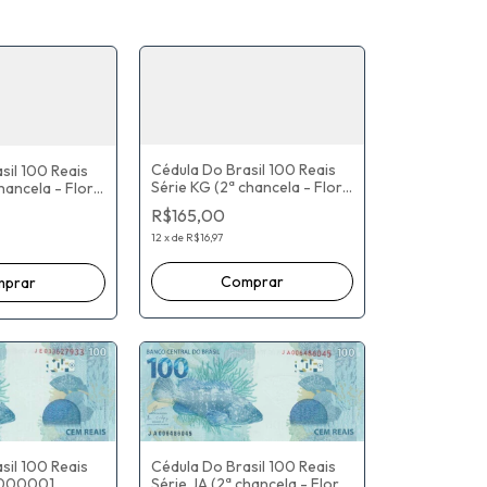
Cédula Do Brasil 100 Reais
sil 100 Reais
Série KG (2ª chancela - Flor
hancela - Flor
De Estampa) Paulo Roberto
Paulo Roberto
R$165,00
Nunes Guedes / Roberto
 / Roberto
Campos Neto
12
x
de
R$16,97
Cédula Do Brasil 100 Reais
sil 100 Reais
Série JA (2ª chancela - Flor
0000001