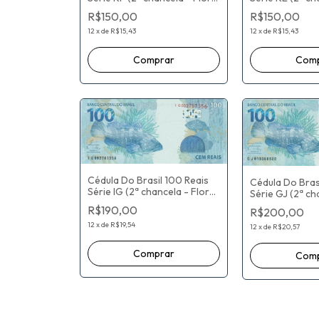
De Estampa) P
De Estampa) Paulo Roberto
R$150,00
R$150,00
Nunes Guedes 
Nunes Guedes / Roberto
Campos Neto
Campos Neto
12
x
de
R$15,43
12
x
de
R$15,43
Cédula Do Brasil 100 Reais
Cédula Do Bras
Série IG (2ª chancela - Flor
Série GJ (2ª ch
De Estampa) Eduardo
De Estampa) H
R$190,00
R$200,00
Refinetti Guardia / Ilan
Campos Meirelle
Goldfajn
12
x
de
R$19,54
Goldfajn
12
x
de
R$20,57