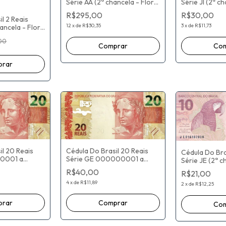
Série AA (2ª chancela - Flor
Série JI (2ª c
De Estampa) Paulo Roberto
De Estampa) 
R$295,00
R$30,00
Nunes Guedes / Roberto
Nunes Guedes
l 2 Reais
Campos Neto
Campos Neto
12
x
de
R$30,35
3
x
de
R$11,73
ancela - Flor
ernando
00
rto Campos
il 20 Reais
Cédula Do Brasil 20 Reais
Cédula Do Bra
40001 a
Série GE 000000001 a
Série JE (2ª c
 chancela -
106640000 (2ª chancela -
De Estampa) 
R$40,00
R$21,00
pa) Eduardo
Flor De Estampa) Henrique
Nunes Guedes
a / Ilan
de Campos Meirelles / Ilan
4
x
de
R$11,89
Campos Neto
2
x
de
R$12,25
Goldfajn