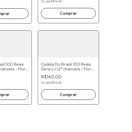
Neto
12
x
de
R$14,40
sil 100 Reais
Cédula Do Brasil 100 Reais
hancela - Flor
Série LJ (2ª chancela - Flor
Paulo Roberto
De Estampa) Paulo Roberto
R$140,00
 / Roberto
Nunes Guedes / Roberto
Campos Neto
12
x
de
R$14,40