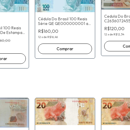
Cedula Do Br
Cédula Do Brasil 100 Reais
C2636072455
Série QE QE000000001 a
Palocci Henriq
il 100 Reais
QE065952000 - Flor De
R$120,00
R$160,00
r De Estampa)
Estampa) Fernando Haddad /
12
x
de
R$12,34
d / Gabriel
Roberto Campos Neto
12
x
de
R$16,46
160,00
lo