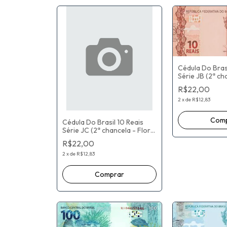
Cédula Do Brasi
Série JB (2ª ch
De Estampa) P
R$22,00
Nunes Guedes 
Campos Neto
2
x
de
R$12,83
Cédula Do Brasil 10 Reais
Série JC (2ª chancela - Flor
De Estampa) Paulo Roberto
R$22,00
Nunes Guedes / Roberto
Campos Neto
2
x
de
R$12,83