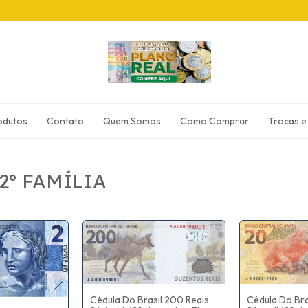
odutos
Contato
Quem Somos
Como Comprar
Trocas e
2º FAMÍLIA
Cédula Do Brasil 200 Reais
Cédula Do Bra