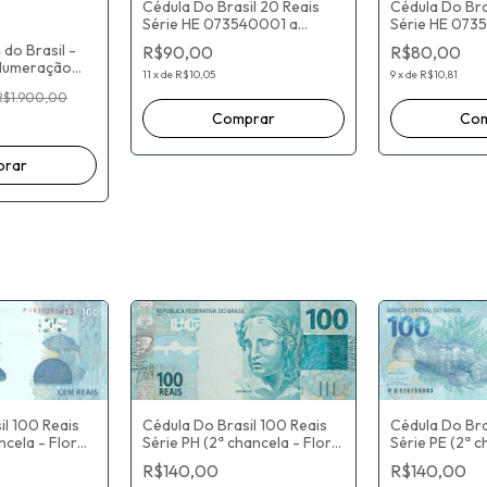
Cédula Do Bra
Cédula Do Brasil 20 Reais
Série HE 073
Série HE 073540001 a
077335000 (2
077335000 (2ª chancela - (
do Brasil -
R$80,00
R$90,00
MBC 0742434
MBC 074962370 ) Eduardo
 Numeração
Refinetti Guard
Refinetti Guardia / Ilan
9
x
de
R$10,81
11
x
de
R$10,05
 seria
Goldfajn
Goldfajn
R$1.900,00
MEIRELLES
a do BARBOSA
Cédula Do Bra
Cédula Do Brasil 100 Reais
il 100 Reais
Série PE (2ª c
Série PH (2ª chancela - Flor
ncela - Flor
De Estampa) 
De Estampa) Fernando
ernando
R$140,00
R$140,00
Haddad / Rob
Haddad / Roberto Campos
rto Campos