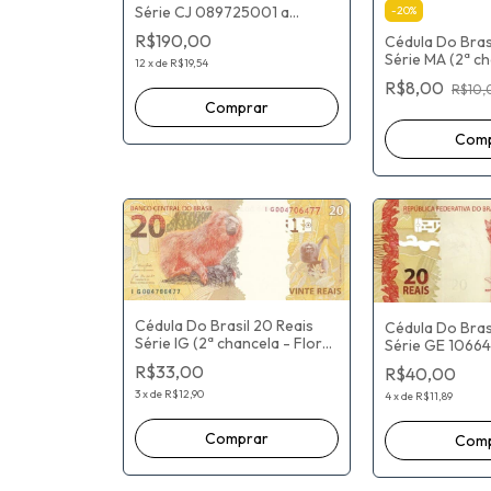
Série CJ 089725001 a
-
20
%
138965000 (2ª chancela -
R$190,00
Cédula Do Brasi
Flor De Estampa) Joaquim
Série MA (2ª ch
Vieira Ferreira Levy /
12
x
de
R$19,54
De Estampa) F
Alexandre Antonio Tombini
R$8,00
R$10,
Haddad / Robe
Neto
Cédula Do Brasil 20 Reais
Cédula Do Bras
Série IG (2ª chancela - Flor
Série GE 1066
De Estampa) Paulo Roberto
138600000 (2ª
R$33,00
R$40,00
Nunes Guedes / Roberto
Flor De Estam
Campos Neto
3
x
de
R$12,90
Refinetti Guardi
4
x
de
R$11,89
Goldfajn