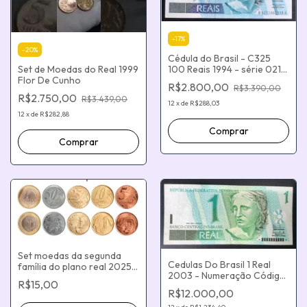
-
17
%
-
20
%
Cédula do Brasil - C325
Set de Moedas do Real 1999
100 Reais 1994 - série 0211
Flor De Cunho
`reposição`
R$2.800,00
R$3.390,00
R$2.750,00
R$3.439,00
12
x
de
R$288,03
12
x
de
R$282,88
Set moedas da segunda
Cedulas Do Brasil 1 Real
família do plano real 2025
2003 - Numeração Código
1,00 0,50 0,25 0,10 0,05
R$15,00
Barra Erro Impressão
R$12.000,00
Borrada e Reposição - (