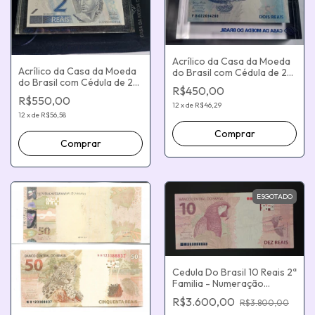
Acrílico da Casa da Moeda
Acrílico da Casa da Moeda
do Brasil com Cédula de 2
do Brasil com Cédula de 2
Reais - Segunda Família do
R$450,00
Reais - Primeira Família do
Real
R$550,00
Real
12
x
de
R$46,29
12
x
de
R$56,58
ESGOTADO
Cedula Do Brasil 10 Reais 2ª
Familia - Numeração
Borrada - CÓDIGO BARRA
R$3.600,00
R$3.800,00
ERRO DE IMPRESSÃO -