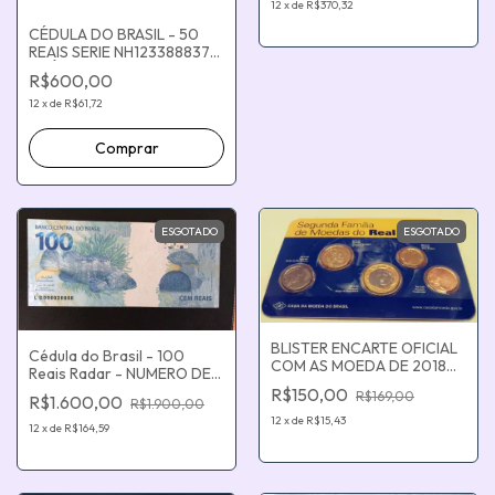
ASSINATURAS EDUADO
12
x
de
R$370,32
REFINETTI GUARDIA E ILAN
CÉDULA DO BRASIL - 50
GOLDFAJN
REAIS SERIE NH1233888376
ANÔMALA ERRO COM
R$600,00
DEFEITO FALHA DE
IMPRESSÃO INVERTIDA
12
x
de
R$61,72
VERSO NO ANVERSO -
FLOR DE ESTAMPA
ESGOTADO
ESGOTADO
BLISTER ENCARTE OFICIAL
Cédula do Brasil - 100
COM AS MOEDA DE 2018
Reais Radar - NUMERO DE
FC, EMITIDOS PELA CASA
SERIE LD000020000
R$150,00
R$169,00
DA MOEDA
R$1.600,00
R$1.900,00
EXOTICA E BINÁRIO
12
x
de
R$15,43
12
x
de
R$164,59