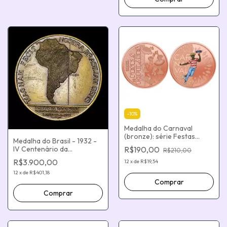
-
10
%
Medalha do Carnaval
(bronze): série Festas
Medalha do Brasil - 1932 -
Populares do Brasil
R$190,00
IV Centenário da
R$210,00
Colonização do Brasil -
R$3.900,00
12
x
de
R$19,54
Sociedade Numismática
Brasileira - Bronze -
12
x
de
R$401,18
Cunhagem de 220
exemplares - Produção