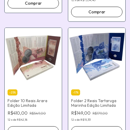
Antonio Palocci - Henrique
12
x
de
R$1.234,40
Meirelles )
-
25
%
-
17
%
Folder 10 Reais Arara
Folder 2 Reais Tartaruga
Edição Limitada
Marinha Edição Limitada
R$410,00
R$149,00
R$549,00
R$179,00
12
x
de
R$42,18
12
x
de
R$15,33