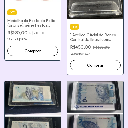
-
10
%
Medalha da Festa do Peão
(bronze): série Festas
-
31
%
Populares do Brasil
R$190,00
R$210,00
1 Acrílico Oficial do Banco
Central do Brasil com
12
x
de
R$19,54
Moeda de 1 Real - BC 50
R$450,00
R$650,00
Anos.
12
x
de
R$46,29