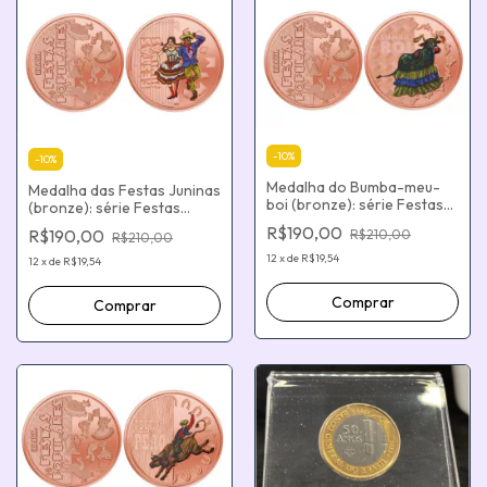
-
10
%
-
10
%
Medalha do Bumba-meu-
Medalha das Festas Juninas
boi (bronze): série Festas
(bronze): série Festas
Populares do Brasi
Populares do Brasil
R$190,00
R$190,00
R$210,00
R$210,00
12
x
de
R$19,54
12
x
de
R$19,54