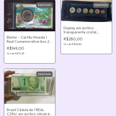
ESGOTADO
ESGOTADO
Display em acrílico
transparente cristal,
personalizado, contendo
Blister - Cartão Moeda 1
R$280,00
as moedas da 2ª família do
Real Comemorativa Aos 25
Real
12
x
de
R$28,80
Anos Do Plano Real Oficial
R$149,00
Casa Da Moeda Origem :
Brasil
12
x
de
R$15,33
ESGOTADO
Brasil Cédula de 1 REAL
C254/, em acrílico oficial da