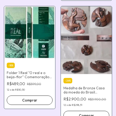
-
18
%
Folder 1 Real "O real e o
beija-flor" Comemoração
25 Anos Plano Real
-
26
%
R$489,00
R$599,00
Medalha de Bronze Casa
12
x
de
R$50,30
da moeda do Brasíl
Tricentenário da Casa da
R$2.900,00
R$3.900,00
Moeda (300 anos 1694 a
1994)
12
x
de
R$298,31