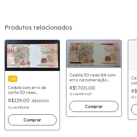
Produtos relacionados
Cedula 50 reais BA com
Ce
-
15
%
erro na numeração
cor
batida dupla
R$1.700,00
Cedula com erro de
R$
corte 50 reais
12
x
de
R$174,87
KJ040473036
12
x
R$229,00
R$269,00
12
x
de
R$23,56