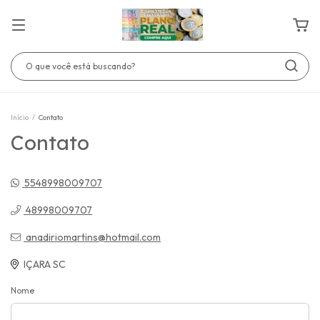
Início
/
Contato
Contato
5548998009707
48998009707
anadiriomartins@hotmail.com
IÇARA SC
Nome