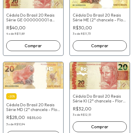
Cédula Do Brasil 20 Reais
Cédula Do Brasil 20 Reais
Série GE 000000001 a
Série ME (2ª chancela - Flor
106640000 (2ª chancela -
De Estampa) Fernando
R$40,00
R$30,00
Flor De Estampa) Henrique
Haddad / Roberto Campos
de Campos Meirelles / Ilan
Neto
4
x
de
R$11,89
3
x
de
R$11,73
Goldfajn
Cédula Do Brasil 20 Reais
-
20
%
Série KI (2ª chancela - Flor
Cédula Do Brasil 20 Reais
De Estampa) Paulo Roberto
R$32,00
Série MD (2ª chancela - Flor
Nunes Guedes / Roberto
De Estampa) Fernando
Campos Neto
3
x
de
R$12,51
R$28,00
R$35,00
Haddad / Roberto Campos
Neto
3
x
de
R$10,94