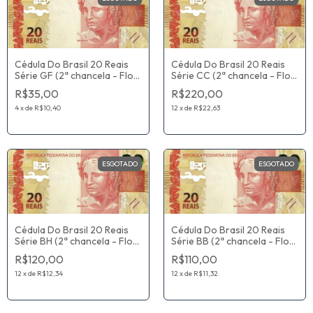
Cédula Do Brasil 20 Reais
Cédula Do Brasil 20 Reais
Série GF (2ª chancela - Flor
Série CC (2ª chancela - Flor
De Estampa) Eduardo
De Estampa) Guido Mantega
R$35,00
R$220,00
Refinetti Guardia / Ilan
/ Alexandre Antonio Tombini
Goldfajn
4
x
de
R$10,40
12
x
de
R$22,63
ESGOTADO
ESGOTADO
Cédula Do Brasil 20 Reais
Cédula Do Brasil 20 Reais
Série BH (2ª chancela - Flor
Série BB (2ª chancela - Flor
De Estampa) Guido Mantega
De Estampa) Guido Mantega
R$120,00
R$110,00
/ Alexandre Antonio Tombini
/ Alexandre Antonio Tombini
12
x
de
R$12,34
12
x
de
R$11,32