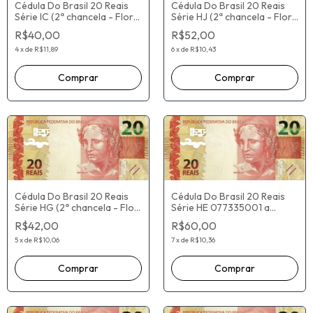
Cédula Do Brasil 20 Reais
Cédula Do Brasil 20 Reais
Série IC (2ª chancela - Flor
Série HJ (2ª chancela - Flor
De Estampa) Paulo Roberto
De Estampa) Paulo Roberto
R$40,00
R$52,00
Nunes Guedes / Roberto
Nunes Guedes / Roberto
Campos Neto
Campos Neto
4
x
de
R$11,89
6
x
de
R$10,43
Cédula Do Brasil 20 Reais
Cédula Do Brasil 20 Reais
Série HG (2ª chancela - Flor
Série HE 077335001 a
De Estampa) Paulo Roberto
109800000 (2ª chancela -
R$42,00
R$60,00
Nunes Guedes / Roberto
Flor De Estampa) Paulo
Campos Neto
Roberto Nunes Guedes /
5
x
de
R$10,06
7
x
de
R$10,36
Roberto Campos Neto