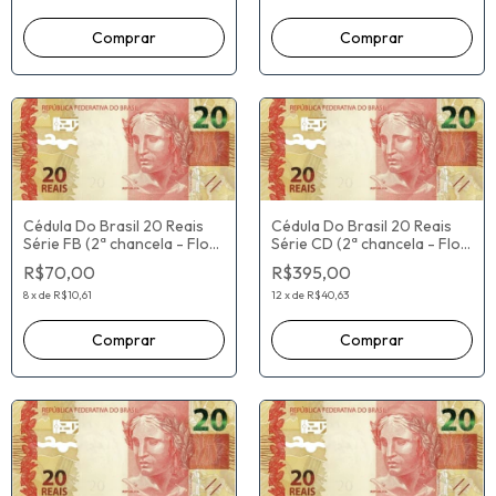
Cédula Do Brasil 20 Reais
Cédula Do Brasil 20 Reais
Série FB (2ª chancela - Flor
Série CD (2ª chancela - Flor
De Estampa) Henrique de
De Estampa) Joaquim Vieira
R$70,00
R$395,00
Campos Meirelles / Ilan
Ferreira Levy / Alexandre
Goldfajn
Antonio Tombini
8
x
de
R$10,61
12
x
de
R$40,63