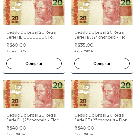
Cédula Do Brasil 20 Reais
Cédula Do Brasil 20 Reais
Série HE 000000001 a
Série HA (2ª chancela - Flor
072615000 (2ª chancela -
De Estampa) Eduardo
R$60,00
R$35,00
Flor De Estampa) Eduardo
Refinetti Guardia / Ilan
Refinetti Guardia / Ilan
Goldfajn
7
x
de
R$10,36
4
x
de
R$10,40
Goldfajn
Cédula Do Brasil 20 Reais
Cédula Do Brasil 20 Reais
Série FL (2ª chancela - Flor
Série FF (2ª chancela - Flor
De Estampa) Henrique de
De Estampa) Henrique de
R$40,00
R$40,00
Campos Meirelles / Ilan
Campos Meirelles / Ilan
Goldfajn
Goldfajn
4
x
de
R$11,89
4
x
de
R$11,89