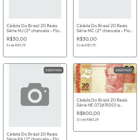
Cédula Do Brasil 20 Reais
Cédula Do Brasil 20 Reais
Série MJ (2ª chancela - Flor
Série MC (2ª chancela - Flor
De Estampa) Fernando
De Estampa) Fernando
R$30,00
R$30,00
Haddad / Roberto Campos
Haddad / Roberto Campos
Neto
Neto
3
x
de
R$11,73
3
x
de
R$11,73
ESGOTADO
ESGOTADO
Cédula Do Brasil 20 Reais
Série HE 072615001 a
073540000 (2ª chancela -
R$800,00
Flor De Estampa) Paulo
Roberto Nunes Guedes /
12
x
de
R$82,29
Roberto Campos Neto
Cédula Do Brasil 20 Reais
Série KA (2ª chancela - Flor