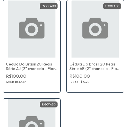
ESGOTADO
ESGOTADO
Cédula Do Brasil 20 Reais
Cédula Do Brasil 20 Reais
Série AJ (2ª chancela - Flor
Série AE (2ª chancela - Flor
De Estampa) Guido Mantega
De Estampa) Guido Mantega
R$100,00
R$100,00
/ Alexandre Antonio Tombini
/ Alexandre Antonio Tombini
12
x
de
R$10,29
12
x
de
R$10,29
ESGOTADO