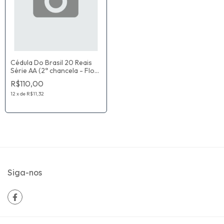
Cédula Do Brasil 20 Reais
Série AA (2ª chancela - Flor
De Estampa) Guido Mantega
R$110,00
/ Alexandre Antonio Tombini
12
x
de
R$11,32
Siga-nos