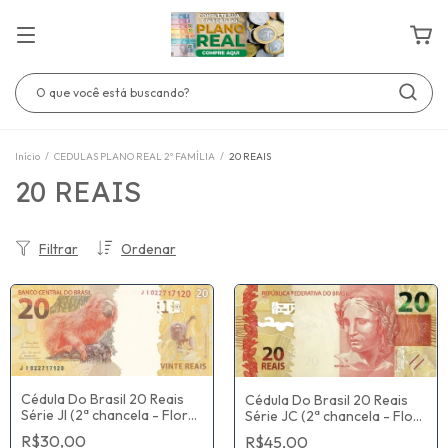
Início
/
CEDULAS PLANO REAL 2º FAMÍLIA
/
20 REAIS
20 REAIS
Filtrar
Ordenar
Cédula Do Brasil 20 Reais
Cédula Do Brasil 20 Reais
Série JI (2ª chancela - Flor
Série JC (2ª chancela - Flor
De Estampa) Paulo Roberto
De Estampa) Paulo Roberto
R$30,00
R$45,00
Nunes Guedes / Roberto