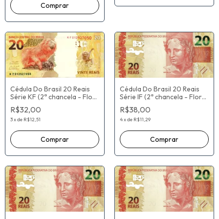
Cédula Do Brasil 20 Reais
Cédula Do Brasil 20 Reais
Série IF (2ª chancela - Flor
Série KF (2ª chancela - Flor
De Estampa) Paulo Roberto
De Estampa) Paulo Roberto
R$38,00
R$32,00
Nunes Guedes / Roberto
Nunes Guedes / Roberto
Campos Neto
Campos Neto
4
x
de
R$11,29
3
x
de
R$12,51