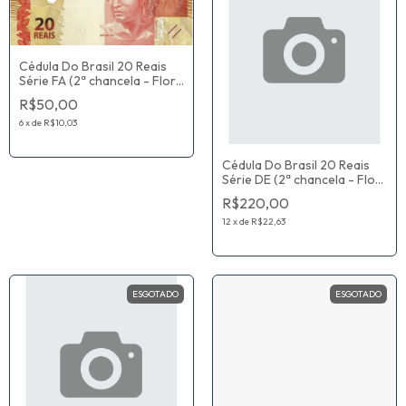
Cédula Do Brasil 20 Reais
Série FA (2ª chancela - Flor
De Estampa) Henrique de
R$50,00
Campos Meirelles / Ilan
Goldfajn
6
x
de
R$10,03
Cédula Do Brasil 20 Reais
Série DE (2ª chancela - Flor
De Estampa) Joaquim Vieira
R$220,00
Ferreira Levy / Alexandre
Antonio Tombini
12
x
de
R$22,63
ESGOTADO
ESGOTADO