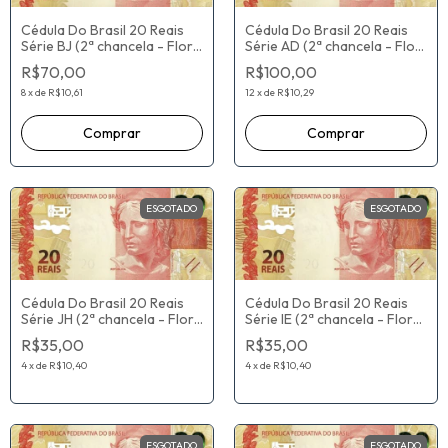
Cédula Do Brasil 20 Reais
Cédula Do Brasil 20 Reais
Série BJ (2ª chancela - Flor
Série AD (2ª chancela - Flor
De Estampa) Guido Mantega
De Estampa) Guido Mantega
R$70,00
R$100,00
/ Alexandre Antonio Tombini
/ Alexandre Antonio Tombini
8
x
de
R$10,61
12
x
de
R$10,29
ESGOTADO
ESGOTADO
Cédula Do Brasil 20 Reais
Cédula Do Brasil 20 Reais
Série JH (2ª chancela - Flor
Série IE (2ª chancela - Flor
De Estampa) Paulo Roberto
De Estampa) Paulo Roberto
R$35,00
R$35,00
Nunes Guedes / Roberto
Nunes Guedes / Roberto
Campos Neto
Campos Neto
4
x
de
R$10,40
4
x
de
R$10,40
ESGOTADO
ESGOTADO