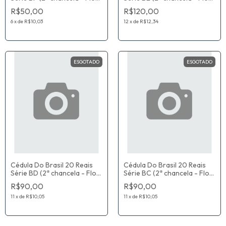
De Estampa) Guido Mantega
De Estampa) Guido Mantega
R$50,00
R$120,00
/ Alexandre Antonio Tombini
/ Alexandre Antonio Tombini
6
x
de
R$10,03
12
x
de
R$12,34
ESGOTADO
ESGOTADO
Cédula Do Brasil 20 Reais
Cédula Do Brasil 20 Reais
Série BD (2ª chancela - Flor
Série BC (2ª chancela - Flor
De Estampa) Guido Mantega
De Estampa) Guido Mantega
R$90,00
R$90,00
/ Alexandre Antonio Tombini
/ Alexandre Antonio Tombini
11
x
de
R$10,05
11
x
de
R$10,05