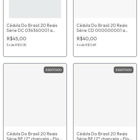
Cédula Do Brasil 20 Reais
Cédula Do Brasil 20 Reais
Série DC 036360001 a
Série CD 000000001 a
036600000 (2ª chancela -
036360000 (2ª chancela -
R$45,00
R$40,00
Flor De Estampa) Joaquim
Flor De Estampa) Guido
Vieira Ferreira Levy /
Mantega / Alexandre
5
x
de
R$10,78
4
x
de
R$11,89
Alexandre Antonio Tombini
Antonio Tombini
ESGOTADO
ESGOTADO
Cédula Do Brasil 20 Reais
Cédula Do Brasil 20 Reais
Série BF (2ª chancela - Flor
Série BE (2ª chancela - Flor