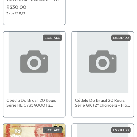
De Estampa) Paulo Roberto
R$30,00
Nunes Guedes / Roberto
Campos Neto
3
x
de
R$11,73
ESGOTADO
ESGOTADO
Cédula Do Brasil 20 Reais
Cédula Do Brasil 20 Reais
Série HE 073540001 a
Série GK (2ª chancela - Flor
077335000 (2ª chancela -
De Estampa) Eduardo
Flor De Estampa) Eduardo
Refinetti Guardia / Ilan
Refinetti Guardia / Ilan
Goldfajn
Goldfajn
ESGOTADO
ESGOTADO