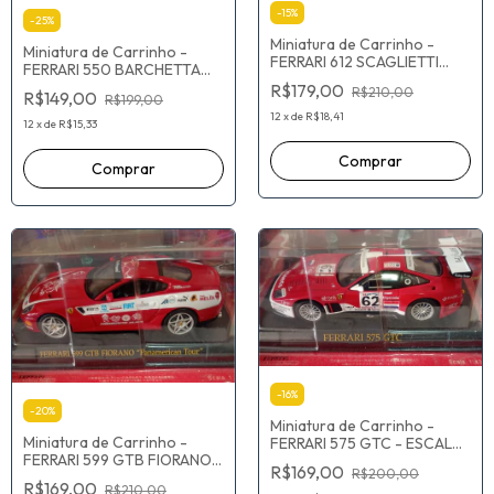
-
15
%
-
25
%
Miniatura de Carrinho -
Miniatura de Carrinho -
FERRARI 612 SCAGLIETTI
FERRARI 550 BARCHETTA
"CHINA TOUR - ESCALA 1:43
Rop a cor e as rodas 1/43
R$179,00
R$210,00
R$149,00
R$199,00
12
x
de
R$18,41
12
x
de
R$15,33
-
16
%
-
20
%
Miniatura de Carrinho -
Miniatura de Carrinho -
FERRARI 575 GTC - ESCALA
FERRARI 599 GTB FIORANO =
1/43
R$169,00
R$200,00
PANAMERICAN TOR -
R$169,00
R$210,00