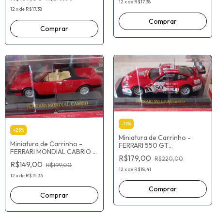
ESCALA 1/43
12
x
de
R$17,38
12
x
de
R$17,38
-
19
%
-
25
%
Miniatura de Carrinho -
Miniatura de Carrinho -
FERRARI 550 GT
FERRARI MONDIAL CABRIO -
MARANELLO - ESCALA 1/43
R$179,00
ESCALA 1/43
R$220,00
R$149,00
R$199,00
12
x
de
R$18,41
12
x
de
R$15,33