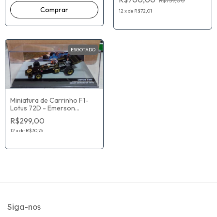
R$759,00
12
x
de
R$72,01
ESGOTADO
Miniatura de Carrinho F1-
Lotus 72D - Emerson
Fittipaldi - Great Britain GP
R$299,00
1972 - Escala 1/43
12
x
de
R$30,76
Siga-nos