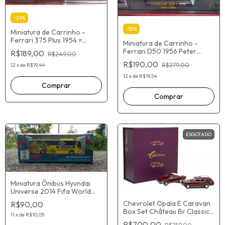
-
24
%
-
32
%
Miniatura de Carrinho -
Ferrari 375 Plus 1954 =
Miniatura de Carrinho -
ESCALA 1:43 - Vermelho -
Ferrari D50 1956 Peter
R$189,00
R$249,00
Novo
Collins - ESCALA 1/43 -
R$190,00
R$279,00
12
x
de
R$19,44
Vermelho - Novo
12
x
de
R$19,54
ESGOTADO
Miniatura Ônibus Hyundai
Universe 2014 Fifa World
Cup Brasil
Chevrolet Opala E Caravan
R$90,00
Box Set Château Br Classics
11
x
de
R$10,05
1/64 - EDIÇÃO LIMITADA
R$700,00