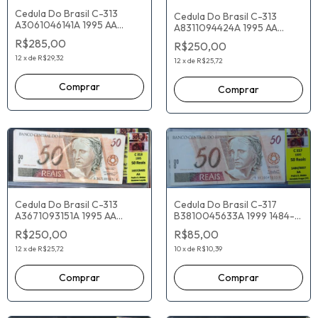
Cedula Do Brasil C-313
Cedula Do Brasil C-313
A3061046141A 1995 AA
A8311094424A 1995 AA
Pedro Malan Gustavo
Pedro Malan Gustavo
R$285,00
R$250,00
Loyola
Loyola
12
x
de
R$29,32
12
x
de
R$25,72
Cedula Do Brasil C-313
Cedula Do Brasil C-317
A3671093151A 1995 AA
B3810045633A 1999 1484-
Pedro Malan Gustavo
9057 BA Pedro Malan
R$250,00
R$85,00
Loyola
Armínio Fraga
12
x
de
R$25,72
10
x
de
R$10,39