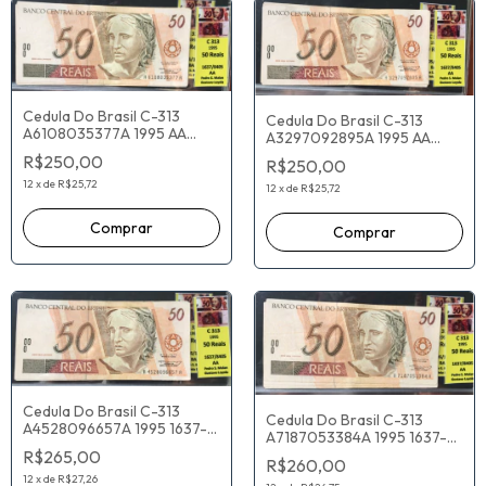
Cedula Do Brasil C-313
Cedula Do Brasil C-313
A6108035377A 1995 AA
A3297092895A 1995 AA
Pedro Malan Gustavo
Pedro Malan Gustavo
R$250,00
R$250,00
Loyola
Loyola
12
x
de
R$25,72
12
x
de
R$25,72
Cedula Do Brasil C-313
Cedula Do Brasil C-313
A4528096657A 1995 1637-
A7187053384A 1995 1637-
8405 AA Pedro Malan
8405 AA Pedro Malan
R$265,00
Gustavo Loyola
R$260,00
Gustavo Loyola
12
x
de
R$27,26