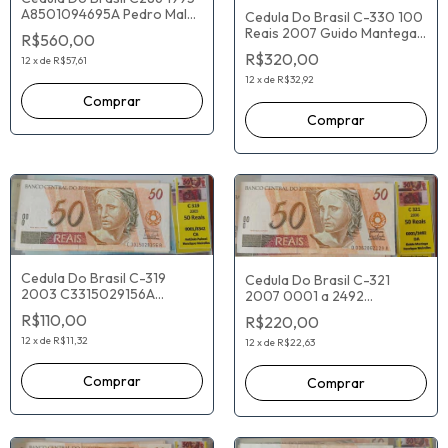
A8501094695A Pedro Malan
Cedula Do Brasil C-330 100
Gustavo Loyola
Reais 2007 Guido Mantega
R$560,00
Henrique Meireles
R$320,00
12
x
de
R$57,61
A5089083809A
12
x
de
R$32,92
Cedula Do Brasil C-319
Cedula Do Brasil C-321
2003 C3315029156A
2007 0001 a 2492
Antônio Palocci Henrique
D0362062129A Guido
R$110,00
R$220,00
Meirelles
Mantega Henrique Meirelles
12
x
de
R$11,32
12
x
de
R$22,63