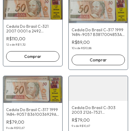
Cedula Do Brasil C-321
Cedula Do Brasil C-317 1999
2007 0001 a 2492
1484-9057 B3817004853A
D1067039188A Guido
R$110,00
Pedro Malan Armínio Fraga
Mantega Henrique Meirelles
R$89,00
12
x
de
R$11,32
10
x
de
R$10,88
Cedula Do Brasil C-303
Cedula Do Brasil C-317 1999
2003 2126-7521
1484-9057 B3610036929A
A5526017234A Antônio
Pedro Malan Armínio Fraga
R$79,00
Palocci Henrique Meirelles
R$79,00
9
x
de
R$10,67
9
x
de
R$10,67