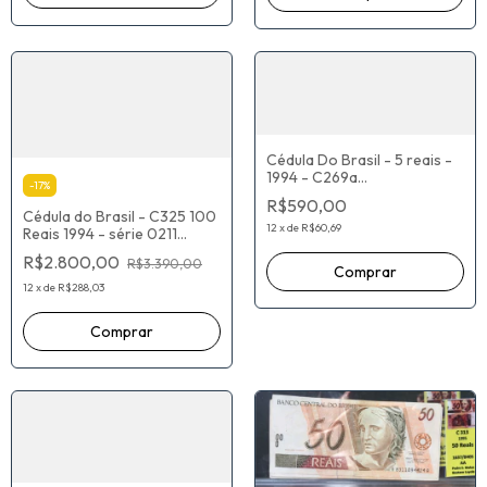
Cédula Do Brasil - 5 reais -
1994 - C269a
-
17
%
*0004030501B-
R$590,00
REPOSIÇÃO (*) - Série 4 -
Cédula do Brasil - C325 100
Feita na Alemanha
12
x
de
R$60,69
Reais 1994 - série 0211
`reposição`
R$2.800,00
R$3.390,00
12
x
de
R$288,03