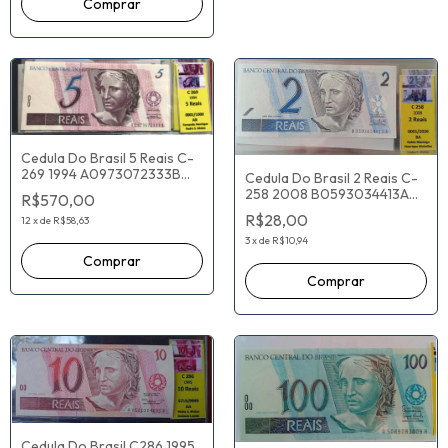
Cedula Do Brasil 5 Reais C-
269 1994 A0973072333B
Cedula Do Brasil 2 Reais C-
Fernando H. Cardoso Pedro
258 2008 B0593034413A
R$570,00
Malan (gde)
Guido Mantega Henrique
R$28,00
12
x
de
R$58,63
Meirelles
3
x
de
R$10,94
Cedula Do Brasil C286 1995