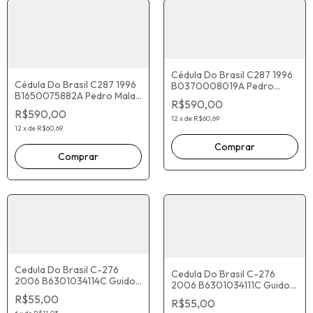
Cédula Do Brasil C287 1996
Cédula Do Brasil C287 1996
B0370008019A Pedro
B1650075882A Pedro Malan
Malan Gustavo Loyola
R$590,00
Gustavo Loyola
R$590,00
12
x
de
R$60,69
12
x
de
R$60,69
Cedula Do Brasil C-276
Cedula Do Brasil C-276
2006 B6301034114C Guido
2006 B6301034111C Guido
Mantega Henrique Meirelles
Mantega Henrique Meirelles
R$55,00
R$55,00