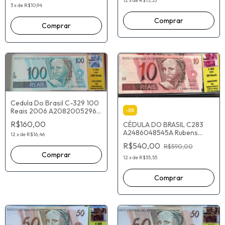
12
x
de
R$15,33
3
x
de
R$10,94
Cedula Do Brasil C-329 100
Reais 2006 A2082005296A
-
8
%
Guido Mantega Henrique
R$160,00
CÉDULA DO BRASIL C283
Meirelles
A2486048545A Rubens
12
x
de
R$16,46
Ricupero Pedro Malan
R$540,00
R$590,00
12
x
de
R$55,55