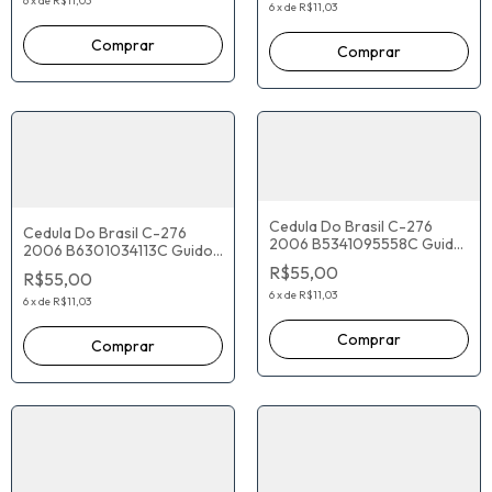
6
x
de
R$11,03
6
x
de
R$11,03
Cedula Do Brasil C-276
Cedula Do Brasil C-276
2006 B5341095558C Guido
2006 B6301034113C Guido
Mantega Henrique Meirelles
Mantega Henrique Meirelles
R$55,00
R$55,00
6
x
de
R$11,03
6
x
de
R$11,03