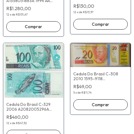
A1558051883A 1994 AA
A7506019635A Antônio
Pedro Malan Pérsio Arida
R$130,00
Palocci Henrique Meirelles
R$1.280,00
12
x
de
R$13,37
12
x
de
R$131,67
Cedula Do Brasil C-308
2010 1595-9118
C6879040131A Guido
R$49,00
Mantega Alexandre Tombini
5
x
de
R$11,74
Cedula Do Brasil C-329
2006 A2082005296A
Guido Mantega Henrique
R$460,00
Meirelles
12
x
de
R$47,32