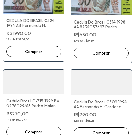
CEDULA DO BRASIL C324
Cedula Do Brasil C314 1998
1994 AB Fernando H.
AA 8734057693 Pedro
Cardoso Pedro Malan -
Malan Gustavo Franco
R$1.990,00
R$650,00
a0297038764b
12
x
de
R$204,70
12
x
de
R$66,86
Cedula Brasil C-315 1999 BA
Cedula Do Brasil C309 1994
0976029618 Pedro Malan
AA Fernando H. Cardoso
Gustavo Franco
Pedro Malan a0612043168a
R$270,00
R$790,00
12
x
de
R$27,77
12
x
de
R$81,26