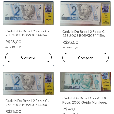
Cedula Do Brasil 2 Reais C-
Cedula Do Brasil 2 Reais C-
258 2008 B0593034416A
258 2008 B0593034415A
Guido Mantega Henrique
Guido Mantega Henrique
R$28,00
R$28,00
Meirelles
Meirelles
3
x
de
R$10,94
3
x
de
R$10,94
Cedula Do Brasil C-330 100
Cedula Do Brasil 2 Reais C-
Reais 2007 Guido Mantega
258 2008 B0593034414A
Henrique Meireles
R$149,00
Guido Mantega Henrique
A4036084249A
R$28,00
Meirelles