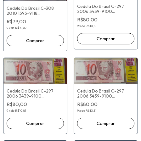
Cedula Do Brasil C-297
Cedula Do Brasil C-308
2006 3439-9100
2010 1595-9118
D5406059332C Guido
C7807047026A Guido
R$80,00
R$79,00
Mantega Henrique Meirelles
Mantega Alexandre Tombini
9
x
de
R$10,81
9
x
de
R$10,67
Cedula Do Brasil C-297
Cedula Do Brasil C-297
2006 3439-9100
2006 3439-9100
D6578081368C Guido
D6584084184C Guido
R$80,00
R$80,00
Mantega Henrique Meirelles
Mantega Henrique Meirelles
9
x
de
R$10,81
9
x
de
R$10,81