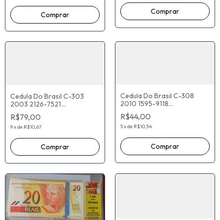
Cedula Do Brasil C-308
Cedula Do Brasil C-303
2010 1595-9118
2003 2126-7521
C7421004950A Guido
A6785036068A Antônio
R$44,00
R$79,00
Mantega Alexandre Tombini
Palocci Henrique Meirelles
5
x
de
R$10,54
9
x
de
R$10,67