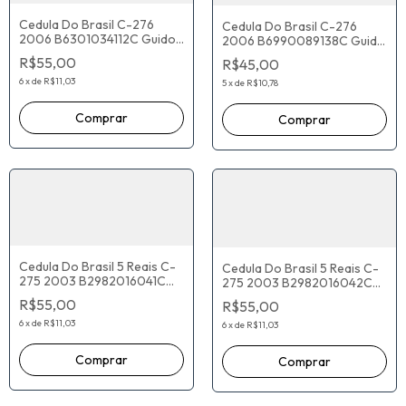
Cedula Do Brasil C-276
Cedula Do Brasil C-276
2006 B6301034112C Guido
2006 B6990089138C Guido
Mantega Henrique Meirelles
Mantega Henrique Meirelles
R$55,00
R$45,00
6
x
de
R$11,03
5
x
de
R$10,78
Cedula Do Brasil 5 Reais C-
Cedula Do Brasil 5 Reais C-
275 2003 B2982016041C
275 2003 B2982016042C
Antônio Palocci Henrique
Antônio Palocci Henrique
R$55,00
R$55,00
Meirelles
Meirelles
6
x
de
R$11,03
6
x
de
R$11,03