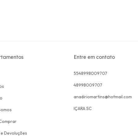
rtamentos
Entre em contato
5548998009707
48998009707
os
anadiriomartins@hotmail.com
to
IÇARA SC
Somos
Comprar
 e Devoluções