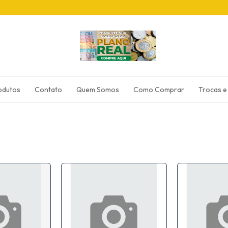
odutos
Contato
Quem Somos
Como Comprar
Trocas e