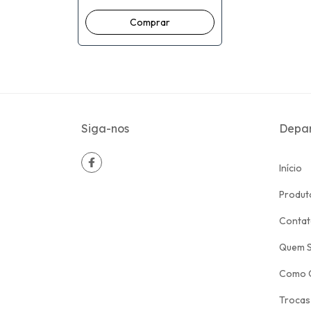
Siga-nos
Depa
Início
Produt
Conta
Quem 
Como 
Trocas