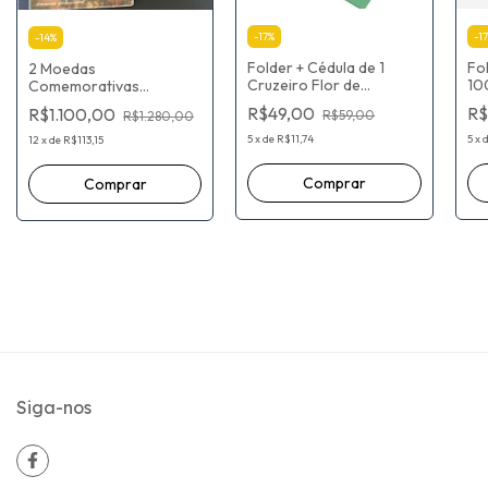
-
17
%
-
17
-
14
%
Folder + Cédula de 1
Fo
2 Moedas
Cruzeiro Flor de
10
Comemorativas
estampa 1970-1986
Ma
Bicentenário Da
R$49,00
R$
R$1.100,00
R$59,00
R$1.280,00
Edição 2022: com Qr
202
Independência
visite o museu de valores
mu
5
x
de
R$11,74
5
x
12
x
de
R$113,15
Virtual
Siga-nos