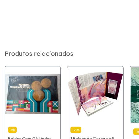
Produtos relacionados
-
8
%
-
20
%
-
18
Folder Com 06 Lindas
1 Folder da Garça de 5