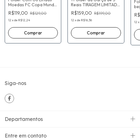
Fol
Moedas FC Copa Mundo
Reais TIRAGEM LIMITADA
bei
Argentina 1977 E 197
de 2.000 unidades!
Co
R$119,00
R$159,00
R$129,00
R$199,00
R$
Pl
12
x
de
R$12,24
12
x
de
R$16,36
12
x
Siga-nos
Departamentos
Entre em contato