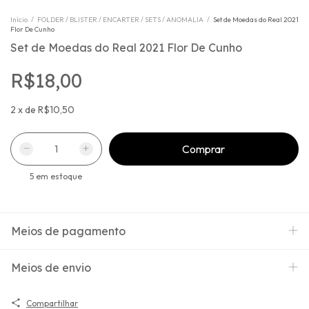
Início
/
FOLDER / BLISTER / ENCARTER / SETS / ANOMALIA
/
Set de Moedas do Real 2021
Flor De Cunho
Set de Moedas do Real 2021 Flor De Cunho
R$18,00
2
x
de
R$10,50
5
em estoque
Meios de pagamento
Meios de envio
Compartilhar