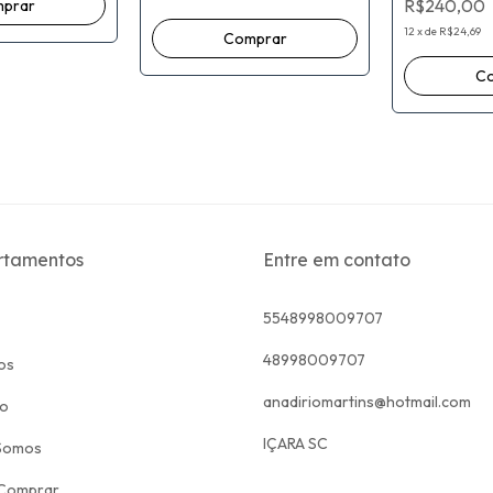
R$240,00
mm
12
x
de
R$24,69
rtamentos
Entre em contato
5548998009707
48998009707
os
anadiriomartins@hotmail.com
to
IÇARA SC
Somos
Comprar