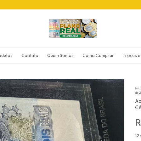
odutos
Contato
Quem Somos
Como Comprar
Trocas e
Iníc
de 2
Ac
Cé
R
12