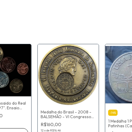
saido do Real
97". Ensaio
Medalha do Brasil - 2008 -
la CASA DA
-
14
%
0
BALSEMÃO - VI Congresso
1 Medalha 1 
Latino Americano de
R$160,00
Patinhas (C
Numismática - Sociedade
Poupança Ita
Numismática Brasileira - 55
12
x
de
R$16,46