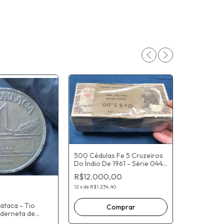
500 Cédulas Fe 5 Cruzeiros
Do Índio De 1961 - Série 044
Chancelas: Carlos A.
R$12.000,00
Carrilho/Sebastião P.
Almeida
12
x
de
R$1.234,40
Medalha do
Pataca - Tio
BALSEMÃO -
aderneta de
Latino-ame
ú) País BRASIL