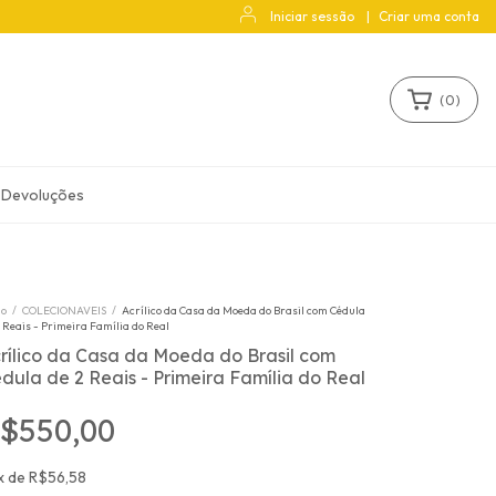
Iniciar sessão
|
Criar uma conta
(
0
)
 Devoluções
io
/
COLECIONAVEIS
/
Acrílico da Casa da Moeda do Brasil com Cédula
 Reais - Primeira Família do Real
rílico da Casa da Moeda do Brasil com
dula de 2 Reais - Primeira Família do Real
$550,00
x
de
R$56,58