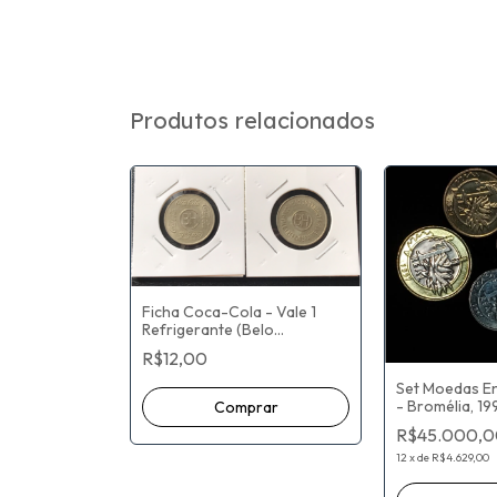
Produtos relacionados
Ficha Coca-Cola - Vale 1
Refrigerante (Belo
Horizonte)
R$12,00
Set Moedas En
- Bromélia, 19
produzido pe
R$45.000,0
MOEDA
12
x
de
R$4.629,00
atinhas Walt
de