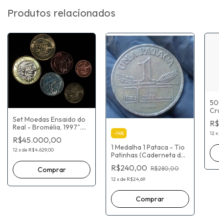
Produtos relacionados
50
Cr
196
Set Moedas Ensaido do
R$
Ch
Real - Bromélia, 1997".
Car
-
14
%
12
x
Ensaio produzido pela
R$45.000,00
Al
CASA DA MOEDA
1 Medalha 1 Pataca - Tio
12
x
de
R$4.629,00
Patinhas (Caderneta de
Poupança Itaú) País
R$240,00
R$280,00
BRASIL
12
x
de
R$24,69