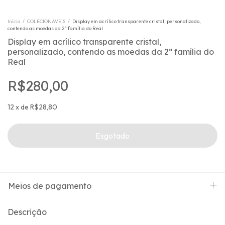
Início
/
COLECIONAVEIS
/
Display em acrílico transparente cristal, personalizado,
contendo as moedas da 2ª família do Real
Display em acrílico transparente cristal,
personalizado, contendo as moedas da 2ª família do
Real
R$280,00
12
x
de
R$28,80
Meios de pagamento
Descrição