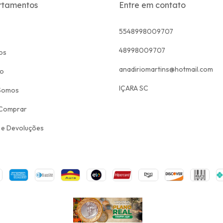
rtamentos
Entre em contato
5548998009707
48998009707
os
anadiriomartins@hotmail.com
to
IÇARA SC
Somos
Comprar
 e Devoluções