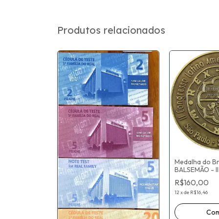
Produtos relacionados
 5 Cruzeiros
1 - Série 044
os A.
ião P.
Medalha do Br
BALSEMÃO - I
Latino-ameri
R$160,00
Numismática -
Numismática Br
12
x
de
R$16,46
mm