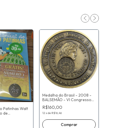
Medalha do Brasil - 2008 -
Set Moedas
BALSEMÃO - VI Congresso
- Bromélia,
Latino Americano de
produzido 
R$160,00
R$45.00
o Patinhas Walt
Numismática - Sociedade
MOEDA
o de
Numismática Brasileira - 55
12
x
de
R$16,46
12
x
de
R$4.629
r Moeda Pataca
mm
inhos Capa Dura
ril (Novo lacrado