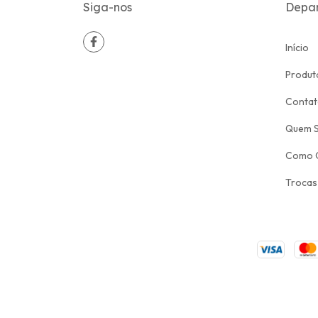
Siga-nos
Depa
Início
Produt
Conta
Quem 
Como 
Trocas