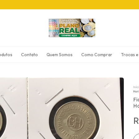
odutos
Contato
Quem Somos
Como Comprar
Trocas e
Iníc
Hori
Fi
Ho
R