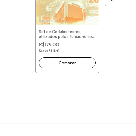
Set de Cédulas testes,
utilizados pelos funcionários
autorizados, que prestam
R$179,00
serviço para os Bancos São
4 cedula
12
x
de
R$18,41