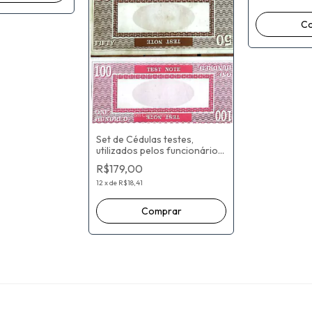
)
Set de Cédulas testes,
utilizados pelos funcionários
autorizados, que prestam
R$179,00
serviço para os Bancos sao
5 cedula
12
x
de
R$18,41