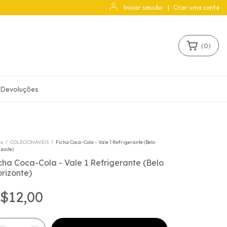
Iniciar sessão
|
Criar uma conta
(
0
)
 Devoluções
io
/
COLECIONAVEIS
/
Ficha Coca-Cola - Vale 1 Refrigerante (Belo
zonte)
cha Coca-Cola - Vale 1 Refrigerante (Belo
rizonte)
$12,00