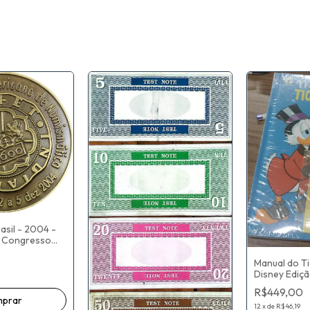
asil - 2004 -
I Congresso
cano de
 Sociedade
Manual do Ti
asileira - 55
Disney Ediçã
Colecionado
R$449,00
nº 1 - Quadr
- Editora Ab
12
x
de
R$46,19