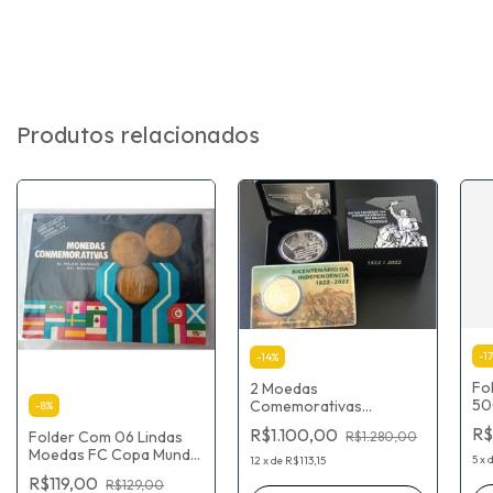
Produtos relacionados
-
17
-
14
%
Fo
2 Moedas
50
Comemorativas
-
8
%
Ca
Bicentenário Da
R$
R$1.100,00
Folder Com 06 Lindas
R$1.280,00
202
Independência
Moedas FC Copa Mundo
mu
5
x
12
x
de
R$113,15
Argentina 1977 E 197
R$119,00
R$129,00