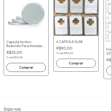
6 CAPSULA SLAB
Capsula Acrilico
Redondo Para Moedas e
R$90,00
Fo
Medalhas Ajustável
R$25,00
20 
45/50/55/60//65/70 mm
11
x
de
R$10,05
Ab
2
x
de
R$14,58
R$
Siga-nos