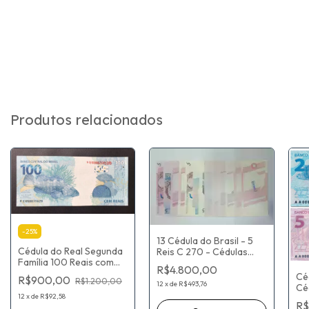
Produtos relacionados
-
25
%
13 Cédula do Brasil - 5
Cédula do Real Segunda
Reis C 270 - Cédulas
Família 100 Reais com
Modelo / Prova
R$4.800,00
erro na impressão -
Progressiva
Céd
R$900,00
R$1.200,00
Dupla impressão Nas
12
x
de
R$493,76
Cé
Letras e Numerações
12
x
de
R$92,58
Id
R$