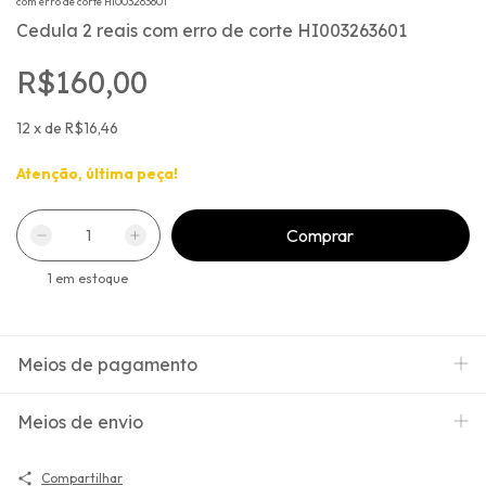
com erro de corte HI003263601
Cedula 2 reais com erro de corte HI003263601
R$160,00
12
x
de
R$16,46
Atenção, última peça!
1
em estoque
Meios de pagamento
Meios de envio
Compartilhar