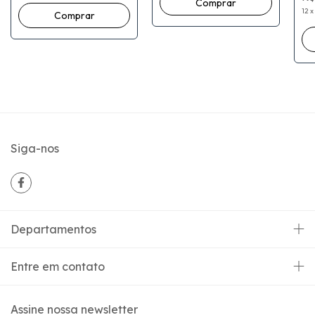
sér
Re
12
x
Siga-nos
Departamentos
Entre em contato
Assine nossa newsletter