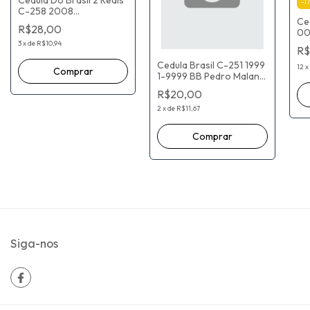
Cedula Do Brasil 2 Reais
-
17
C-258 2008
Ce
B0593034413A Guido
R$28,00
00
Mantega Henrique
Ma
Meirelles
3
x
de
R$10,94
R$
Cedula Brasil C-251 1999
12
x
1-9999 BB Pedro Malan
Armínio Fraga
R$20,00
2
x
de
R$11,67
Siga-nos