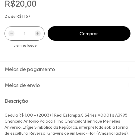
R$20,00
2
x
de
R$11,67
15
em estoque
Meios de pagamento
Meios de envio
Descrição
Cedula R$ 1,00 - (2003) 1 Real Estampa:C Séries:A0001 a A3995
Chancela:Antonio Palocci Filho Chancela²:Henrique Meirelles
Anverso: Efígie Simbólica da República, interpretada sob a forma
de escultura. Reverso: Gravura de um Beija-Flor (Amazilia lactea).