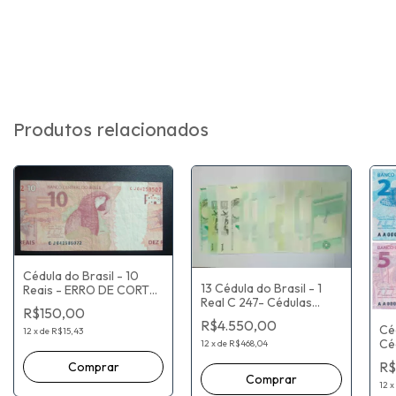
Produtos relacionados
Cédula do Brasil - 10
13 Cédula do Brasil - 1
Reais - ERRO DE CORTE
Real C 247- Cédulas
CJ042585072 - MBC
R$150,00
Modelo / Prova
R$4.550,00
Céd
Progressiva
12
x
de
R$15,43
Cé
12
x
de
R$468,04
Id
R$
sér
Re
12
x