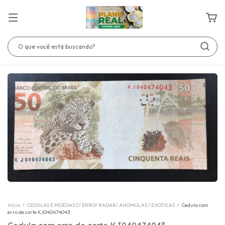
Início
/
CEDULAS E MOEDAS C/ ERRO/ RADAR/ ANOMOLAS / EXOTICAS
/
Cedula com
erro de corte KJ040474043