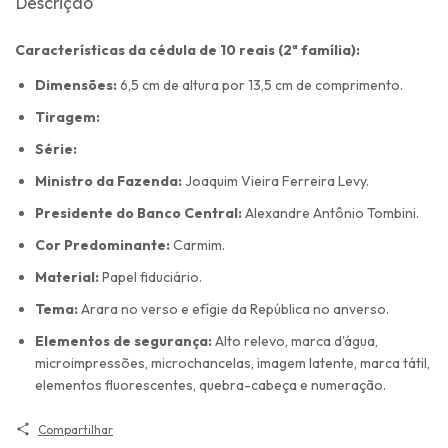
Descrição
Características da cédula de 10 reais (2ª família):
Dimensões:
6,5 cm de altura por 13,5 cm de comprimento.
Tiragem:
Série:
Ministro da Fazenda:
Joaquim Vieira Ferreira Levy.
Presidente do Banco Central:
Alexandre Antônio Tombini.
Cor Predominante:
Carmim.
Material:
Papel fiduciário.
Tema:
Arara no verso e efígie da República no anverso.
Elementos de segurança:
Alto relevo, marca d'água,
microimpressões, microchancelas, imagem latente, marca tátil,
elementos fluorescentes, quebra-cabeça e numeração.
Compartilhar