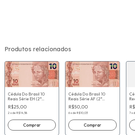
Produtos relacionados
Cédula Do Brasil 10
Cédula Do Brasil 10
Cé
Reais Série EH (2ª
Reais Série AF (2ª
Rea
chancela - Flor De
chancela - Flor De
ch
R$25,00
R$50,00
R$
Estampa) Henrique de
Estampa) Guido
Es
Campos Meirelles / Ilan
Mantega / Alexandre
Ma
2
x
de
R$14,58
6
x
de
R$10,03
7
x
Goldfajn
Antonio Tombini
An