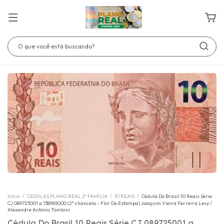
Início
/
CEDULAS PLANO REAL 2º FAMÍLIA
/
10 REAIS
/
Cédula Do Brasil 10 Reais Série
CJ 089725001 a 138965000 (2ª chancela - Flor De Estampa) Joaquim Vieira Ferreira Levy /
Alexandre Antonio Tombini
Cédula Do Brasil 10 Reais Série CJ 089725001 a