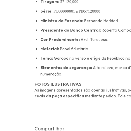
Tiragem:
57.120,000
Série:
PI000000001 a
PI057120000
Ministro da Fazenda:
Fernando Haddad.
Presidente do Banco Central:
Roberto Campo
Cor Predominante:
Azul-Turquesa.
Material:
Papel fiduciário.
Tema:
Garopa no verso e efígie da República no
Elementos de segurança:
Alto relevo, marca d
numeração.
FOTOS ILUSTRATIVAS
As imagens apresentadas são apenas ilustrativas, p
reais da peça específica
mediante pedido. Fale c
Compartilhar