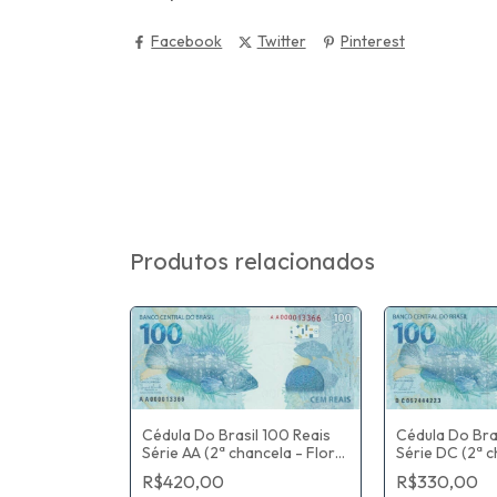
Facebook
Twitter
Pinterest
Produtos relacionados
Cédula Do Brasil 100 Reais
l 100 Reais
Cédula Do Bra
Série AA (2ª chancela - Flor
ncela - Flor
Série DC (2ª c
De Estampa) Guido Mantega
aquim Vieira
De Estampa) 
R$420,00
R$330,00
/ Henrique de Campos
 Alexandre
/ Alexandre A