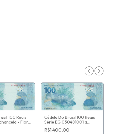
Cédula Do Brasil 100 Reais
asil 100 Reais
Série EG 050481001 a
 chancela - Flor
Cédula Do 
051840000 (2ª chancela -
 Guido Mantega
R$1.400,00
Série DA (2
Flor De Estampa) Joaquim
Antonio Tombini