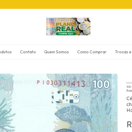
odutos
Contato
Quem Somos
Como Comprar
Trocas e
Iníc
100 
Rob
Cé
ch
Ha
R