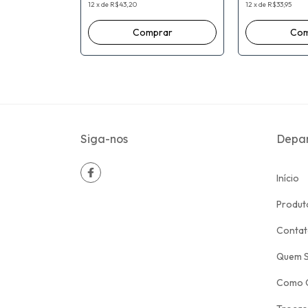
Meirelles
i
12
x
de
R$43,20
12
x
de
R$33,95
Siga-nos
Depa
Início
Produt
Conta
Quem 
Como 