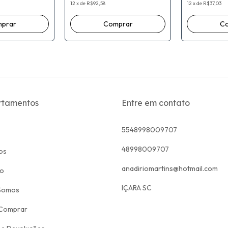
Mantega / Alexandre Antonio
12
x
de
R$92,58
12
x
de
R$37,03
Tombini
rtamentos
Entre em contato
5548998009707
48998009707
os
anadiriomartins@hotmail.com
to
IÇARA SC
Somos
Comprar