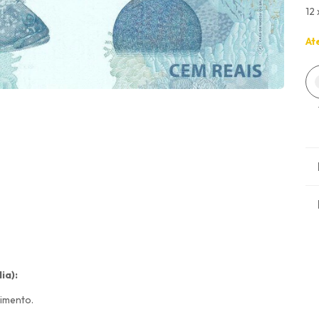
12
At
ia):
rimento.