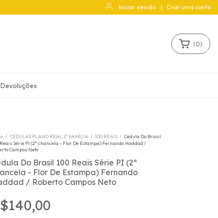
Iniciar sessão
|
Criar uma conta
(
0
)
 Devoluções
io
/
CEDULAS PLANO REAL 2º FAMÍLIA
/
100 REAIS
/
Cédula Do Brasil
Reais Série PI (2ª chancela - Flor De Estampa) Fernando Haddad /
erto Campos Neto
dula Do Brasil 100 Reais Série PI (2ª
ancela - Flor De Estampa) Fernando
ddad / Roberto Campos Neto
$140,00