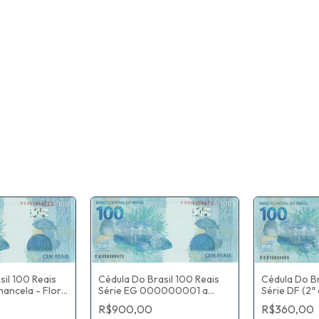
Cédula Do Brasil 100 Reais
sil 100 Reais
Cédula Do Br
Série EG 000000001 a
hancela - Flor
Série DF (2ª
050481000 (2ª chancela -
Guido Mantega
De Estampa)
R$900,00
R$360,00
Flor De Estampa) Guido
ntonio Tombini
/ Alexandre 