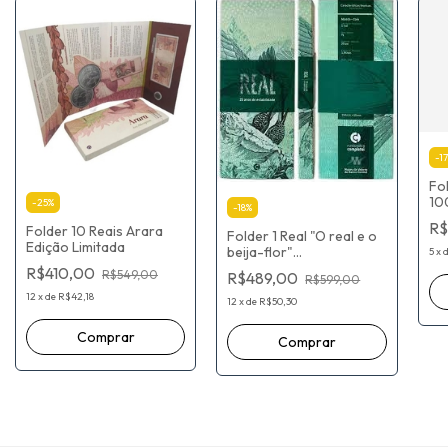
-
17
Fo
10
-
25
%
-
18
%
Ma
R$
Folder 10 Reais Arara
202
Folder 1 Real "O real e o
Edição Limitada
mu
beija-flor"
5
x
Comemoração 25 Anos
R$410,00
R$549,00
R$489,00
R$599,00
Plano Real
12
x
de
R$42,18
12
x
de
R$50,30