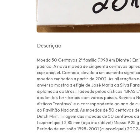
Descrição
Moeda 50 Centavos 2º família (1998 em Diante ) Em 
padrão. A nova moeda de cinquenta centavos aprese
cuproníquel. Contudo, devido a um aumento significat
moedas cunhadas a partir de 2002. As alterações no
anverso mostra a efígie de José Maria da Silva Para
diplomacia do Brasil, ladeada pelos dísticos "BRASIL
dos limites territoriais com vários países. Reverso
dísticos "centavo" e o correspondente ao ano de cu
ao Pavilhão Nacional. As moedas de 50 centavos de
Dutch Mint. Tiragem das moedas de 50 centavos da 
(cuproníquel) 2,85 mm (aço inoxidável) Massa 9,25 g
Período de emissão 1998-2001 (cuproníquel) 2002-a