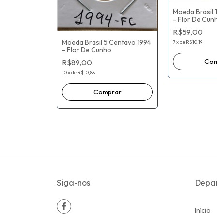
Moeda Brasil 
- Flor De Cun
R$59,00
Moeda Brasil 5 Centavo 1994
7
x
de
R$10,19
 Centavo
- Flor De Cunho
 Cunho
R$89,00
10
x
de
R$10,88
Siga-nos
Depa
Início