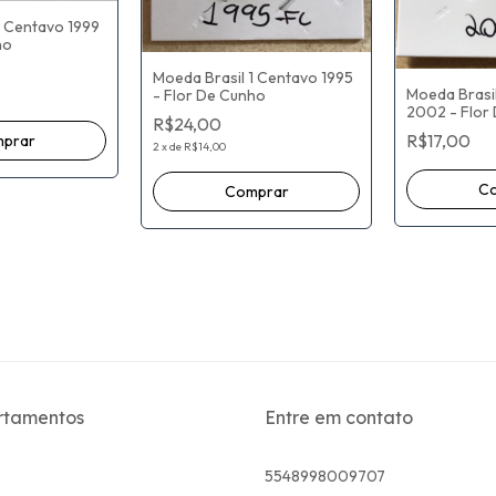
1 Centavo 1999
ho
Moeda Brasil 1 Centavo 1995
Moeda Brasi
- Flor De Cunho
2002 - Flor
R$24,00
R$17,00
2
x
de
R$14,00
rtamentos
Entre em contato
5548998009707