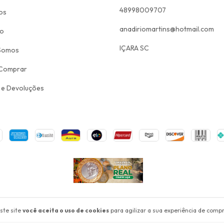
48998009707
os
anadiriomartins@hotmail.com
to
IÇARA SC
Somos
Comprar
 e Devoluções
eitos reservados.
ste site
você aceita o uso de cookies
para agilizar a sua experiência de compr