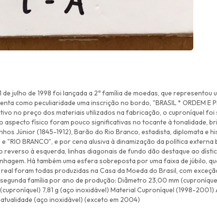
1 de julho de 1998 foi lançada a 2ª família de moedas, que representou
nta como peculiaridade uma inscrição no bordo, "BRASIL * ORDEM E P
ivo no preço dos materiais utilizados na fabricação, o cuproníquel foi s
 aspecto físico foram pouco significativas no tocante à tonalidade, b
nhos Júnior (1845-1912), Barão do Rio Branco, estadista, diplomata e hi
" e "RIO BRANCO", e por cena alusiva à dinamização da política externa b
 No reverso à esquerda, linhas diagonais de fundo dão destaque ao díst
nhagem. Há também uma esfera sobreposta por uma faixa de júbilo, que
 real foram todas produzidas na Casa da Moeda do Brasil, com exceção
segunda família por ano de produção: Diâmetro 23,00 mm (cuproníque
 (cuproníquel) 7,81 g (aço inoxidável) Material Cuproníquel (1998-200
tualidade (aço inoxidável) (exceto em 2004)