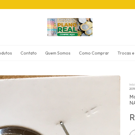
odutos
Contato
Quem Somos
Como Comprar
Trocas e
Iníc
201
Mo
NA
R