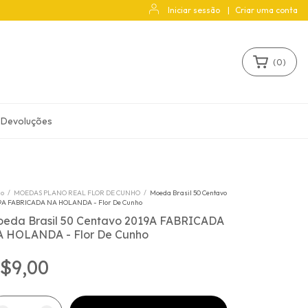
Iniciar sessão
|
Criar uma conta
(
0
)
 Devoluções
io
/
MOEDAS PLANO REAL FLOR DE CUNHO
/
Moeda Brasil 50 Centavo
9A FABRICADA NA HOLANDA - Flor De Cunho
eda Brasil 50 Centavo 2019A FABRICADA
 HOLANDA - Flor De Cunho
$9,00