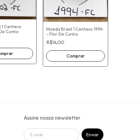
l 1 Centavo
Moeda Brasil 1 Centavo 1994
 De Cunho
- Flor De Cunho
Moeda Bras
- Flor De 
R$14,00
R$17,00
Assine nossa newsletter