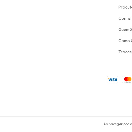
Produt
Conta
Quem 
Como 
Trocas
Copyright SANTA CATARINA COLEÇOES - 2026. Todos os dir
Ao navegar por e