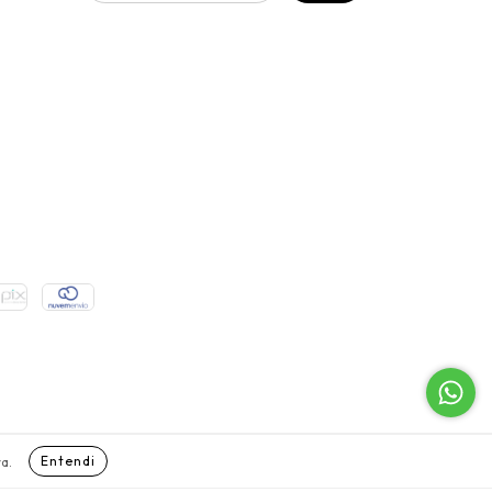
Entendi
a.