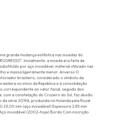
 uma grande mudança estilística nas moedas do
ROGRESSO". Inicialmente, a moeda era feita de
ubstituído por aço inoxidável, material utilizado nas
rilho e massa ligeiramente menor. Anverso O
storiador brasileiro, considerado o símbolo da
rasileira no início da República e à consolidação
ico correspondente ao valor facial, seguido dos
, com a constelação do Cruzeiro do Sul, faz alusão
 da série 2019A, produzida na Holanda pela Royal
l) 23,00 mm (aço inoxidável) Espessura 2,85 mm
1) Aço inoxidável (2002-hoje) Bordo Com inscrição