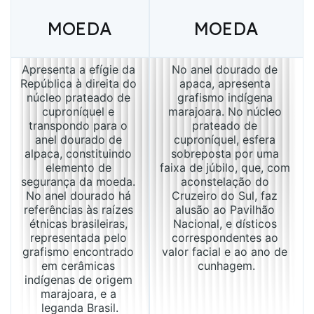
MOEDA
MOEDA
Apresenta a efígie da 
No anel dourado de 
República à direita do 
apaca, apresenta 
núcleo prateado de 
grafismo indígena 
cuproníquel e 
marajoara. No núcleo 
transpondo para o 
prateado de 
anel dourado de 
cuproníquel, esfera 
alpaca, constituindo 
sobreposta por uma 
elemento de 
faixa de júbilo, que, com 
segurança da moeda. 
aconstelação do 
No anel dourado há 
Cruzeiro do Sul, faz 
referências às raízes 
alusão ao Pavilhão 
étnicas brasileiras, 
Nacional, e dísticos 
representada pelo 
correspondentes ao 
grafismo encontrado 
valor facial e ao ano de 
em cerâmicas 
cunhagem.
indígenas de origem 
marajoara, e a 
leganda Brasil.