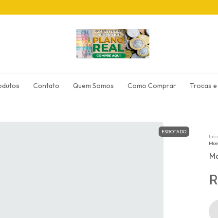
odutos
Contato
Quem Somos
Como Comprar
Trocas e
ESGOTADO
Iníc
Moe
Mo
R