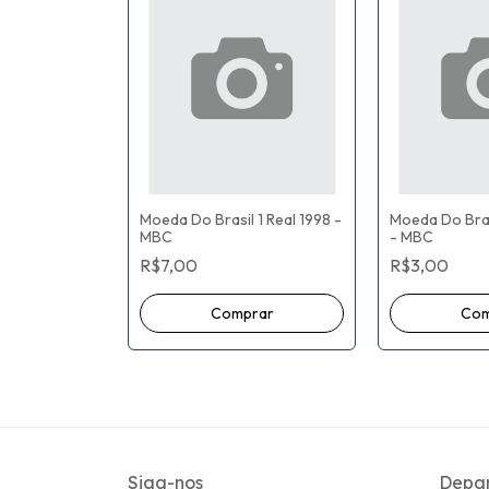
 1 REAL
Moeda Do Brasil 1 Real 1998 -
Moeda Do Bras
MBC
- MBC
R$7,00
R$3,00
Siga-nos
Depa