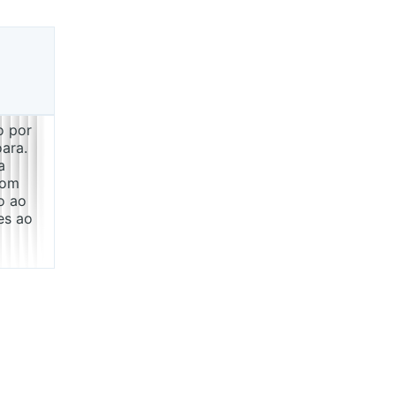
o por 
ara. 
a 
com 
o ao 
es ao 