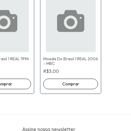
sil 1 REAL 1994
Moeda Do Brasil 1 REAL 2006
- MBC
Moeda Do B
R$3,00
- MBC
R$3,00
Assine nossa newsletter