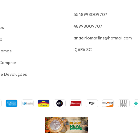
5548998009707
48998009707
os
anadiriomartins@hotmail.com
to
IÇARA SC
Somos
Comprar
 e Devoluções