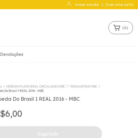
Iniciar sessão
|
Criar uma conta
(
0
)
 Devoluções
io
/
MOEDAS PLANO REAL CIRCULADAS MBC
/
1 REAIS EFIGIE MBC
/
da Do Brasil 1 REAL 2016 - MBC
eda Do Brasil 1 REAL 2016 - MBC
$6,00