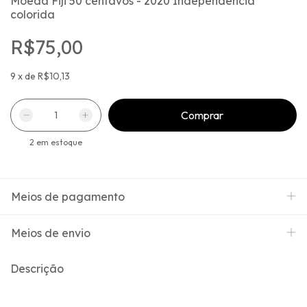
Moeda Fiji 50 centavos - 2020 Independência
colorida
R$75,00
9
x
de
R$10,13
2
em estoque
Meios de pagamento
Meios de envio
Descrição