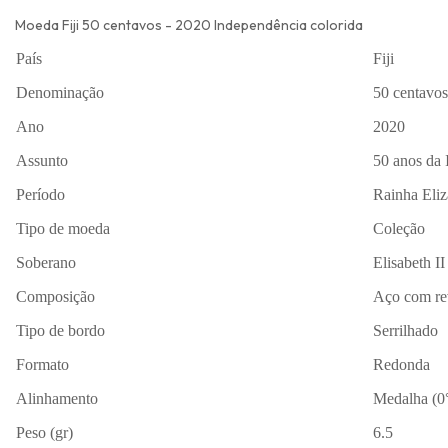
Moeda Fiji 50 centavos - 2020 Independência colorida
País
Fiji
Denominação
50 centavos
Ano
2020
Assunto
50 anos da
Período
Rainha Eliz
Tipo de moeda
Coleção
Soberano
Elisabeth II
Composição
Aço com re
Tipo de bordo
Serrilhado
Formato
Redonda
Alinhamento
Medalha (0
Peso (gr)
6.5