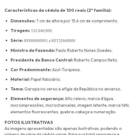
Características da cédula de 100 reais (2ª família):
Dimensões:
7 cm de altura por 15,6 cm de comprimento.
Tiragem:
152.640,000
Série:
KF000000001 a
KF152640000
Ministro da Fazenda:
Paulo Roberto Nunes Guedes.
Presidente do Banco Central:
Roberto Campos Neto.
Cor Predominante:
Azul-Turquesa.
Material:
Papel fiduciário.
Tema:
Garopa no verso e efígie da República no anverso.
Elementos de segurança:
Alto relevo, marca d'água,
microimpressões, microchancelas, imagem latente, marca tátil,
elementos fluorescentes, quebra-cabeça e numeração.
FOTOS ILUSTRATIVAS
As imagens apresentadas são apenas ilustrativas, podendo o
número de série da cédula variar. Para sua total segurança e