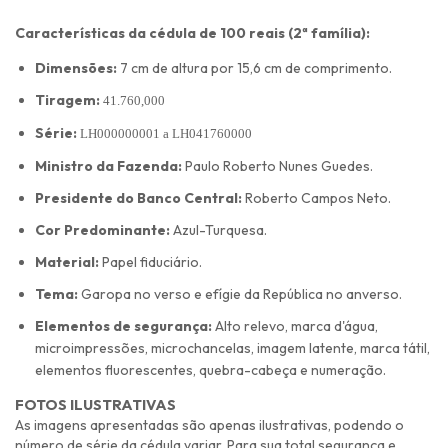
Características da cédula de 100 reais (2ª família):
Dimensões:
7 cm de altura por 15,6 cm de comprimento.
Tiragem:
41.760,000
Série:
LH000000001 a
LH041760000
Ministro da Fazenda:
Paulo Roberto Nunes Guedes.
Presidente do Banco Central:
Roberto Campos Neto.
Cor Predominante:
Azul-Turquesa.
Material:
Papel fiduciário.
Tema:
Garopa no verso e efígie da República no anverso.
Elementos de segurança:
Alto relevo, marca d'água,
microimpressões, microchancelas, imagem latente, marca tátil,
elementos fluorescentes, quebra-cabeça e numeração.
FOTOS ILUSTRATIVAS
As imagens apresentadas são apenas ilustrativas, podendo o
número de série da cédula variar. Para sua total segurança e