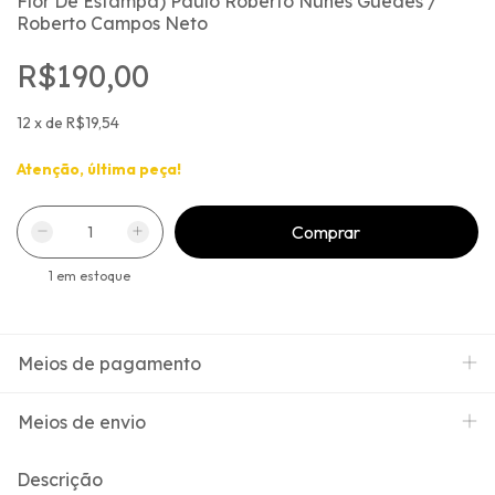
Flor De Estampa) Paulo Roberto Nunes Guedes /
Roberto Campos Neto
R$190,00
12
x
de
R$19,54
Atenção, última peça!
1
em estoque
Meios de pagamento
Meios de envio
Descrição