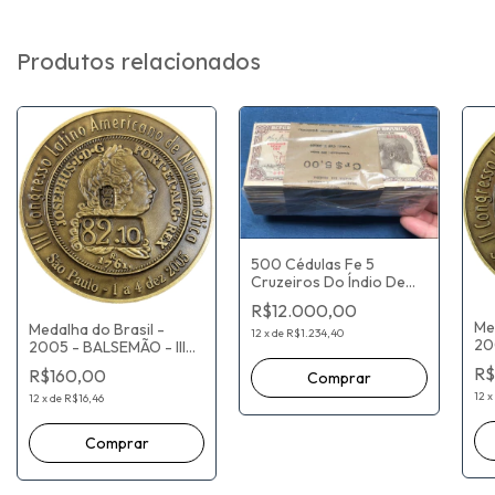
Produtos relacionados
500 Cédulas Fe 5
Cruzeiros Do Índio De
1961 - Série 044
R$12.000,00
Chancelas: Carlos A.
Me
Medalha do Brasil -
Carrilho/Sebastião P.
12
x
de
R$1.234,40
20
2005 - BALSEMÃO - III
Almeida
Co
Congresso Latino-
R$
R$160,00
am
americano de
Nu
12
x
Numismática - Sociedade
12
x
de
R$16,46
Num
Numismática Brasileira -
55
55 mm