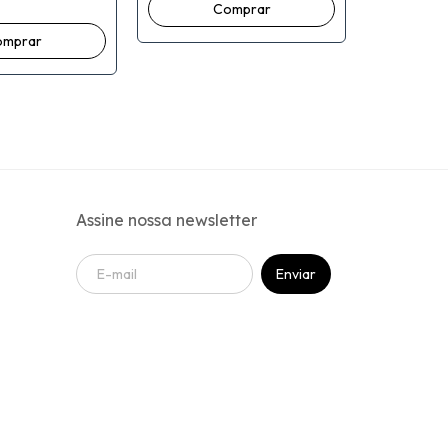
R$19,00
2
x
de
R$11,08
Assine nossa newsletter