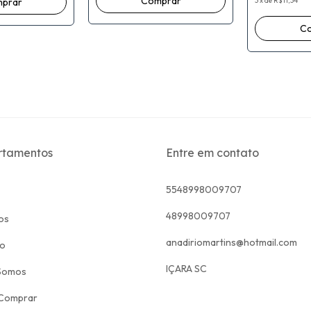
3
x
de
R$11,34
rtamentos
Entre em contato
5548998009707
48998009707
os
anadiriomartins@hotmail.com
to
IÇARA SC
Somos
Comprar