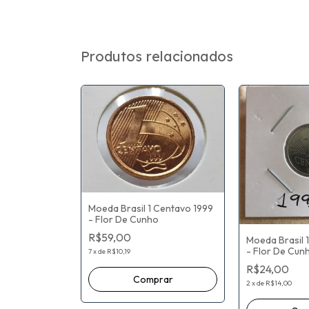
Produtos relacionados
Moeda Brasil 1 Centavo 1999
- Flor De Cunho
R$59,00
Moeda Brasil 
 Centavo
- Flor De Cun
7
x
de
R$10,19
 Cunho
R$24,00
2
x
de
R$14,00