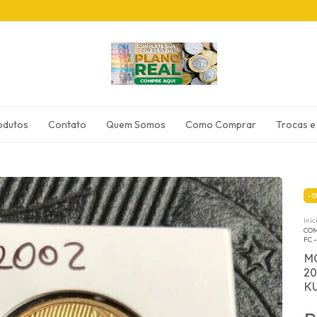
odutos
Contato
Quem Somos
Como Comprar
Trocas e
-
5
Iníc
COM
FC -
M
2
KU