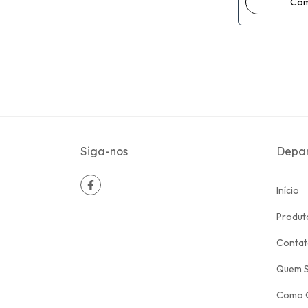
Siga-nos
Depa
Início
Produt
Conta
Quem 
Como 