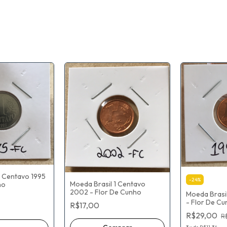
1 Centavo 1995
-
24
%
Moeda Brasil 1 Centavo
ho
2002 - Flor De Cunho
Moeda Brasil
- Flor De C
R$17,00
R$29,00
R