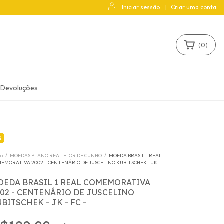
Iniciar sessão
|
Criar uma conta
(
0
)
 Devoluções
%
io
/
MOEDAS PLANO REAL FLOR DE CUNHO
/
MOEDA BRASIL 1 REAL
EMORATIVA 2002 - CENTENÁRIO DE JUSCELINO KUBITSCHEK - JK -
OEDA BRASIL 1 REAL COMEMORATIVA
002 - CENTENÁRIO DE JUSCELINO
BITSCHEK - JK - FC -