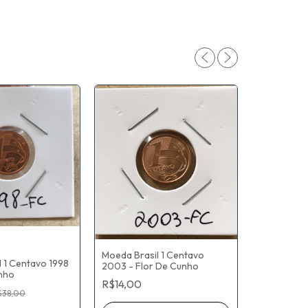
Moeda Brasil 1 Centavo
 1 Centavo 1998
2003 - Flor De Cunho
-
17
%
unho
R$14,00
Moeda Bras
$38,00
- Flor De 