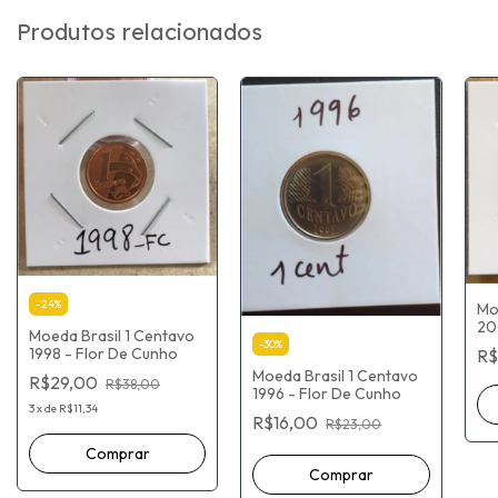
Produtos relacionados
-
24
%
Mo
20
Moeda Brasil 1 Centavo
-
30
%
1998 - Flor De Cunho
R$
Moeda Brasil 1 Centavo
R$29,00
R$38,00
1996 - Flor De Cunho
3
x
de
R$11,34
R$16,00
R$23,00