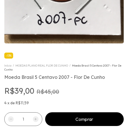
-
13
%
Início
/
MOEDAS PLANO REAL FLOR DE CUNHO
/
Moeda Brasil 5 Centavo 2007 - Flor De
Cunho
Moeda Brasil 5 Centavo 2007 - Flor De Cunho
R$39,00
R$45,00
4
x
de
R$11,59