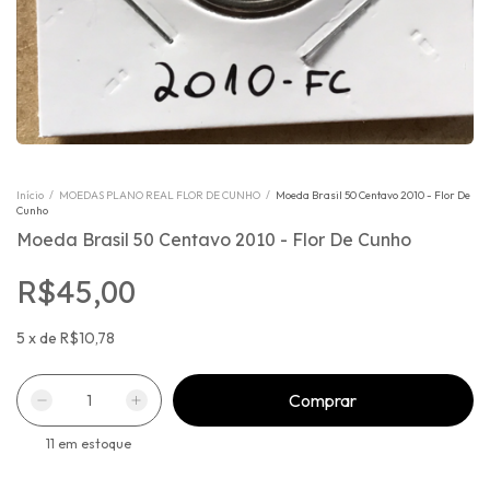
Início
/
MOEDAS PLANO REAL FLOR DE CUNHO
/
Moeda Brasil 50 Centavo 2010 - Flor De
Cunho
Moeda Brasil 50 Centavo 2010 - Flor De Cunho
R$45,00
5
x
de
R$10,78
11
em estoque