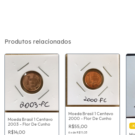
Produtos relacionados
Moeda Brasil 1 Centavo
2000 - Flor De Cunho
Moeda Brasil 1 Centavo
2003 - Flor De Cunho
R$55,00
-
3
R$14,00
6
x
de
R$11,03
Mo