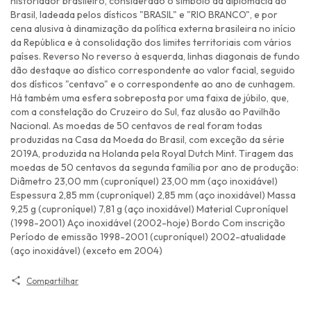
historiador brasileiro, considerado o símbolo da diplomacia do
Brasil, ladeada pelos dísticos "BRASIL" e "RIO BRANCO", e por
cena alusiva à dinamização da política externa brasileira no início
da República e à consolidação dos limites territoriais com vários
países. Reverso No reverso à esquerda, linhas diagonais de fundo
dão destaque ao dístico correspondente ao valor facial, seguido
dos dísticos "centavo" e o correspondente ao ano de cunhagem.
Há também uma esfera sobreposta por uma faixa de júbilo, que,
com a constelação do Cruzeiro do Sul, faz alusão ao Pavilhão
Nacional. As moedas de 50 centavos de real foram todas
produzidas na Casa da Moeda do Brasil, com exceção da série
2019A, produzida na Holanda pela Royal Dutch Mint. Tiragem das
moedas de 50 centavos da segunda família por ano de produção:
Diâmetro 23,00 mm (cuproníquel) 23,00 mm (aço inoxidável)
Espessura 2,85 mm (cuproníquel) 2,85 mm (aço inoxidável) Massa
9,25 g (cuproníquel) 7,81 g (aço inoxidável) Material Cuproníquel
(1998-2001) Aço inoxidável (2002-hoje) Bordo Com inscrição
Período de emissão 1998-2001 (cuproníquel) 2002-atualidade
(aço inoxidável) (exceto em 2004)
Compartilhar